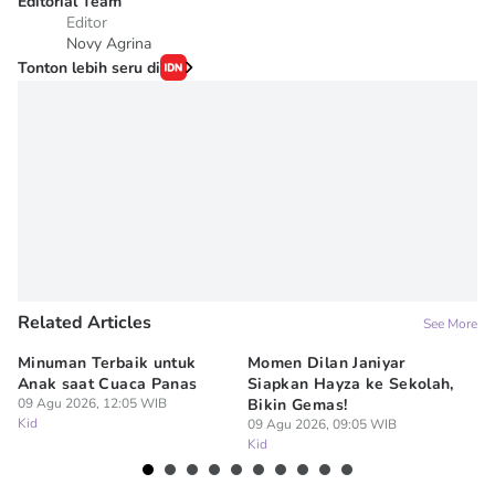
Editorial Team
Editor
Novy Agrina
Tonton lebih seru di
Related Articles
See More
Minuman Terbaik untuk
Momen Dilan Janiyar
10
Anak saat Cuaca Panas
Siapkan Hayza ke Sekolah,
Sy
09 Agu 2026, 12:05 WIB
Bikin Gemas!
B
Kid
09 Agu 2026, 09:05 WIB
07
Kid
Ki