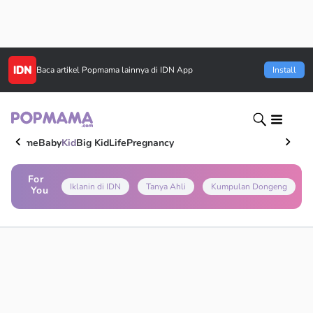
Baca artikel
Popmama
lainnya di IDN App
Install
Home
Baby
Kid
Big Kid
Life
Pregnancy
For
Iklanin di IDN
Tanya Ahli
Kumpulan Dongeng
You