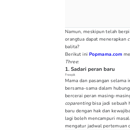
Namun, meskipun telah berpi
orangtua dapat menerapkan
c
balita?
Berikut ini
Popmama.com
mer
Three
:
1. Sadari peran baru
Freepik
Mama dan pasangan selama i
bersama-sama dalam hubunga
bercerai peran masing-masing
coparenting
bisa jadi sebuah
baru dengan hak dan kewajiba
lagi boleh mencampuri masala
mengatur jadwal pertemuan 