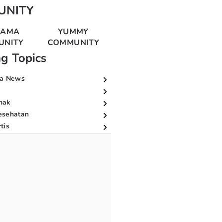
UNITY
MAMA
YUMMY
UNITY
COMMUNITY
ng Topics
a News
nak
esehatan
tis