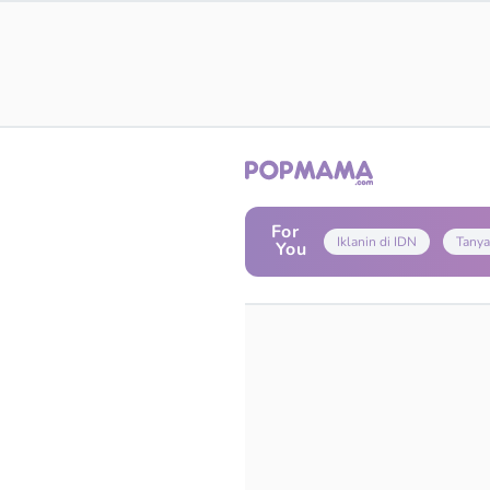
For
Iklanin di IDN
Tanya
You