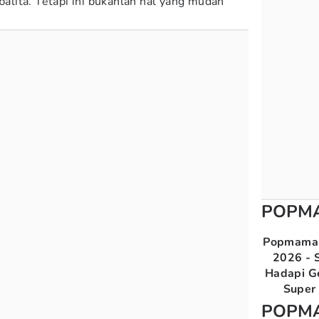
 balita. Tetapi ini bukanlah hal yang mudah
.
POPM
Popmama 
2026 - S
Hadapi G
Super 
POPM