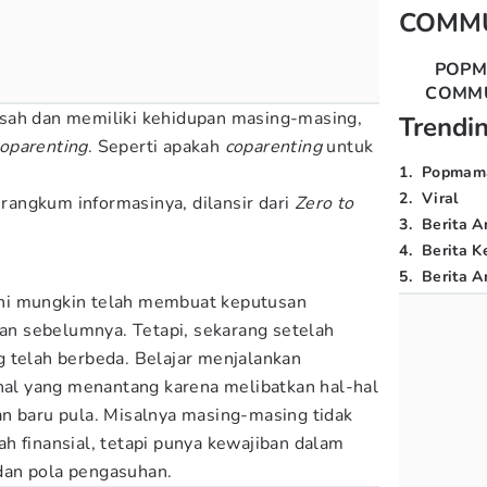
COMM
POP
COMM
sah dan memiliki kehidupan masing-masing,
Trendi
oparenting
. Seperti apakah
coparenting
untuk
1
.
Popmam
2
.
Viral
angkum informasinya, dilansir dari
Zero to
3
.
Berita A
4
.
Berita K
5
.
Berita Ar
ni mungkin telah membuat keputusan
n sebelumnya. Tetapi, sekarang setelah
 telah berbeda. Belajar menjalankan
 hal yang menantang karena melibatkan hal-hal
n baru pula. Misalnya masing-masing tidak
h finansial, tetapi punya kewajiban dalam
dan pola pengasuhan.