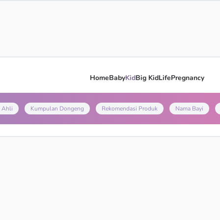
Home
Baby
Kid
Big Kid
Life
Pregnancy
 Ahli
Kumpulan Dongeng
Rekomendasi Produk
Nama Bayi