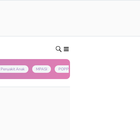
Penyakit Anak
MPASI
POPPAPA