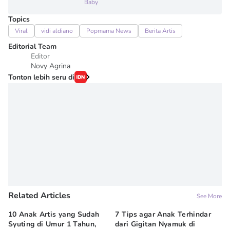
Baby
Topics
Viral
vidi aldiano
Popmama News
Berita Artis
Editorial Team
Editor
Novy Agrina
Tonton lebih seru di
Related Articles
See More
10 Anak Artis yang Sudah
7 Tips agar Anak Terhindar
Re
Syuting di Umur 1 Tahun,
dari Gigitan Nyamuk di
H