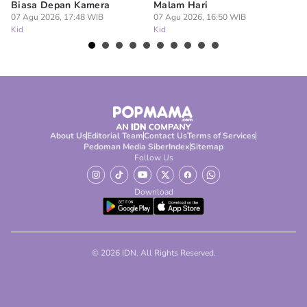
Biasa Depan Kamera
Malam Hari
Ca
07 Agu 2026, 17:48 WIB
07 Agu 2026, 16:50 WIB
07
Kid
Kid
Ki
About Us
Editorial Team
Contact Us
Terms of Services
Pedoman Media Siber
Index
Sitemap
Follow Us
Download
© 2026 IDN. All Rights Reserved.