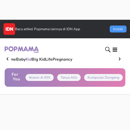
Baca artikel
Popmama
lainnya di IDN App
Install
Home
Baby
Kid
Big Kid
Life
Pregnancy
For
Iklanin di IDN
Tanya Ahli
Kumpulan Dongeng
You