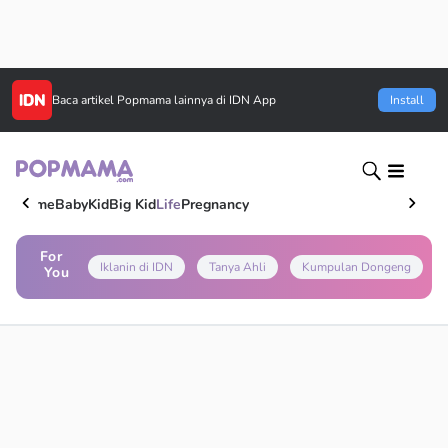
Baca artikel
Popmama
lainnya di IDN App
Install
Home
Baby
Kid
Big Kid
Life
Pregnancy
For
Iklanin di IDN
Tanya Ahli
Kumpulan Dongeng
You