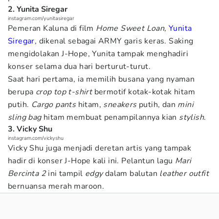
2. Yunita Siregar
instagram.com/yunitasiregar
Pemeran Kaluna di film
Home Sweet Loan
,
Yunita
Siregar
, dikenal sebagai ARMY garis keras. Saking
mengidolakan J-Hope, Yunita tampak menghadiri
konser selama dua hari berturut-turut.
Saat hari pertama, ia memilih busana yang nyaman
berupa
crop top t-shirt
bermotif kotak-kotak hitam
putih.
Cargo pants
hitam,
sneakers
putih, dan
mini
sling bag
hitam membuat penampilannya kian
stylish
.
3. Vicky Shu
instagram.com/vickyshu
Vicky Shu juga menjadi deretan artis yang tampak
hadir di konser J-Hope kali ini. Pelantun lagu
Mari
Bercinta 2
ini tampil
edgy
dalam balutan
leather outfit
bernuansa merah maroon.