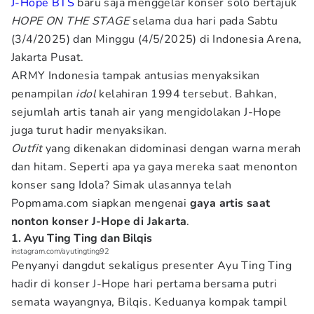
J-Hope BTS
baru saja menggelar konser solo bertajuk
HOPE ON THE STAGE
selama dua hari pada Sabtu
(3/4/2025) dan Minggu (4/5/2025) di Indonesia Arena,
Jakarta Pusat.
ARMY Indonesia tampak antusias menyaksikan
penampilan
idol
kelahiran 1994 tersebut. Bahkan,
sejumlah artis tanah air yang mengidolakan J-Hope
juga turut hadir menyaksikan.
Outfit
yang dikenakan didominasi dengan warna merah
dan hitam. Seperti apa ya gaya mereka saat menonton
konser sang Idola? Simak ulasannya telah
Popmama.com siapkan mengenai
gaya artis saat
nonton konser J-Hope di Jakarta
.
1. Ayu Ting Ting dan Bilqis
instagram.com/ayutingting92
Penyanyi dangdut sekaligus presenter Ayu Ting Ting
hadir di konser J-Hope hari pertama bersama putri
semata wayangnya, Bilqis. Keduanya kompak tampil