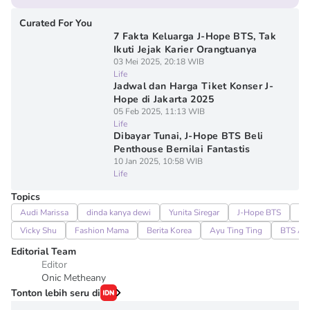
Curated For You
7 Fakta Keluarga J-Hope BTS, Tak
Ikuti Jejak Karier Orangtuanya
03 Mei 2025, 20:18 WIB
Life
Jadwal dan Harga Tiket Konser J-
Hope di Jakarta 2025
05 Feb 2025, 11:13 WIB
Life
Dibayar Tunai, J-Hope BTS Beli
Penthouse Bernilai Fantastis
10 Jan 2025, 10:58 WIB
Life
Topics
Audi Marissa
dinda kanya dewi
Yunita Siregar
J-Hope BTS
Po
Vicky Shu
Fashion Mama
Berita Korea
Ayu Ting Ting
BTS A
Editorial Team
Editor
Onic Metheany
Tonton lebih seru di