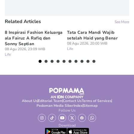
Related Articles
See More
8 Inspirasi Fashion Keluarga
Tata Cara Mandi Wajib
5 
ala Fairuz A Rafiq dan
setelah Haid yang Benar
Le
Sonny Septian
08 Agu 2026, 20:00 WIB
s
Life
08 Agu 2026, 23:09 WIB
08
Life
Lif
About Us
Editorial Team
Contact Us
Terms of Services
Pedoman Media Siber
Index
Sitemap
Follow Us
Download