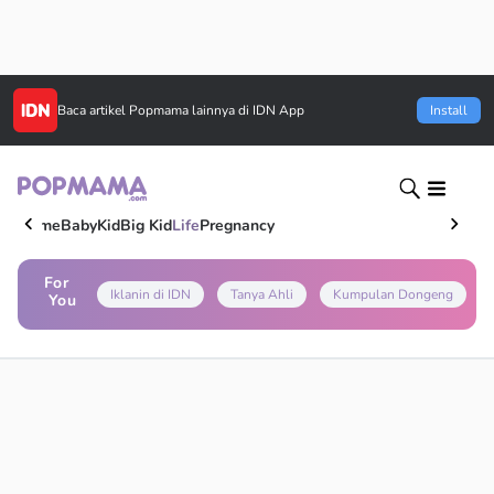
Baca artikel
Popmama
lainnya di IDN App
Install
Home
Baby
Kid
Big Kid
Life
Pregnancy
For
Iklanin di IDN
Tanya Ahli
Kumpulan Dongeng
You