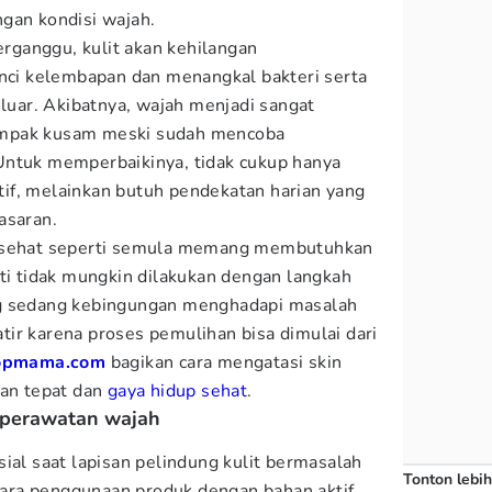
gan kondisi wajah.
terganggu, kulit akan kehilangan
i kelembapan dan menangkal bakteri serta
 luar. Akibatnya, wajah menjadi sangat
 tampak kusam meski sudah mencoba
Untuk memperbaikinya, tidak cukup hanya
if, melainkan butuh pendekatan harian yang
asaran.
t sehat seperti semula memang membutuhkan
rti tidak mungkin dilakukan dengan langkah
ng sedang kebingungan menghadapi masalah
atir karena proses pemulihan bisa dimulai dari
opmama.com
bagikan cara mengatasi skin
tan tepat dan
gaya hidup sehat
.
s perawatan wajah
ial saat lapisan pelindung kulit bermasalah
Tonton lebih
ra penggunaan produk dengan bahan aktif