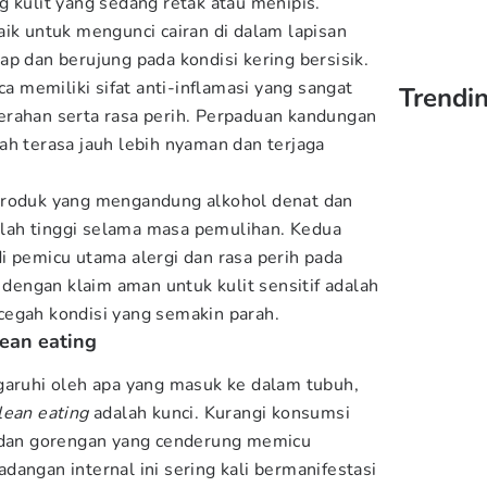
g kulit yang sedang retak atau menipis.
aik untuk mengunci cairan di dalam lapisan
p dan berujung pada kondisi kering bersisik.
ca memiliki sifat anti-inflamasi yang sangat
Trendin
erahan serta rasa perih. Perpaduan kandungan
ah terasa jauh lebih nyaman dan terjaga
produk yang mengandung alkohol denat dan
ah tinggi selama masa pemulihan. Kedua
i pemicu utama alergi dan rasa perih pada
k dengan klaim aman untuk kulit sensitif adalah
cegah kondisi yang semakin parah.
ean eating
garuhi oleh apa yang masuk ke dalam tubuh,
lean eating
adalah kunci. Kurangi konsumsi
, dan gorengan yang cenderung memicu
angan internal ini sering kali bermanifestasi