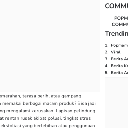
COMM
POP
COMM
Trendi
1
.
Popmam
2
.
Viral
3
.
Berita A
4
.
Berita K
5
.
Berita Ar
emerahan, terasa perih, atau gampang
n memakai berbagai macam produk? Bisa jadi
ng mengalami kerusakan. Lapisan pelindung
t rentan rusak akibat polusi, tingkat stres
n eksfoliasi yang berlebihan atau penggunaan