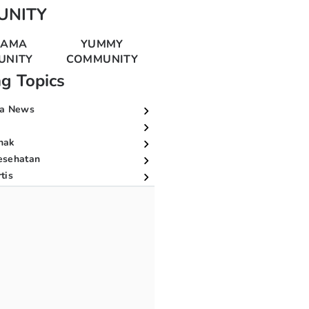
UNITY
MAMA
YUMMY
UNITY
COMMUNITY
ng Topics
a News
nak
esehatan
tis