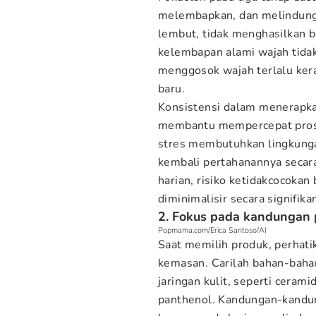
melembapkan, dan melindungi
lembut, tidak menghasilkan 
kelembapan alami wajah tidak i
menggosok wajah terlalu kera
baru.
Konsistensi dalam menerapkan
membantu mempercepat proses
stres membutuhkan lingkung
kembali pertahanannya seca
harian, risiko ketidakcocokan
diminimalisir secara signifika
2. Fokus pada kandunga
Popmama.com/Erica Santoso/AI
Saat memilih produk, perhati
kemasan. Carilah bahan-baha
jaringan kulit, seperti ceramid
panthenol. Kandungan-kandung