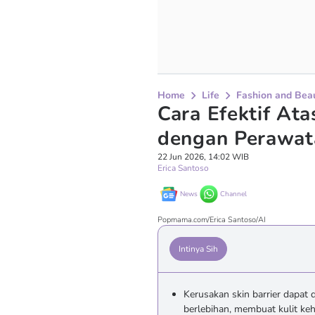
Home
Life
Fashion and Bea
Cara Efektif Ata
dengan Perawat
22 Jun 2026, 14:02 WIB
Erica Santoso
News
Channel
Popmama.com/Erica Santoso/AI
Intinya Sih
Kerusakan skin barrier dapat 
berlebihan, membuat kulit keh