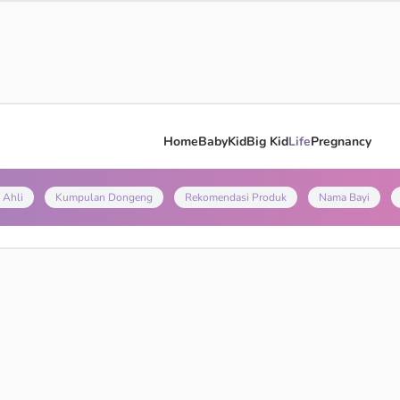
Home
Baby
Kid
Big Kid
Life
Pregnancy
 Ahli
Kumpulan Dongeng
Rekomendasi Produk
Nama Bayi