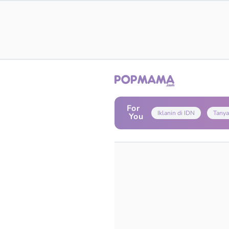
For
Iklanin di IDN
Tanya
You