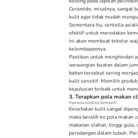
kosong pada lapisan pelindun
Ceramide, misalnya, sangat b
kulit agar tidak mudah mengua
Sementara itu, centella asiati
efektif untuk meredakan kem
ini akan membuat tekstur waj
kelembapannya.
Pastikan untuk menghindari 
wewangian buatan dalam juml
bahan tersebut sering menjad
kulit sensitif. Memilih produ
keputusan terbaik untuk men
3. Terapkan pola makan cl
Popmama.com/Erica Santoso/AI
Kesehatan kulit sangat dipen
maka beralih ke pola makan
c
makanan olahan, tinggi gula
peradangan dalam tubuh. Perad