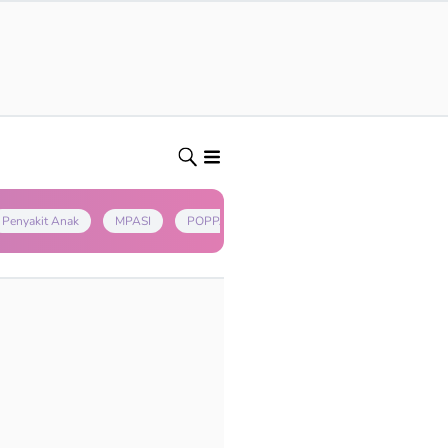
Penyakit Anak
MPASI
POPPAPA