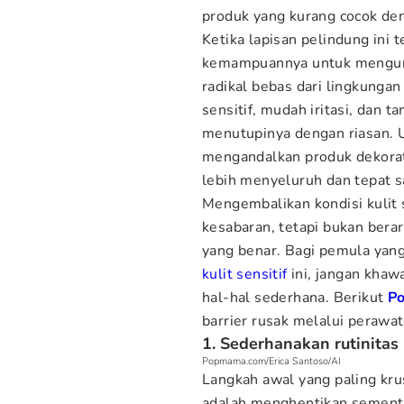
produk yang kurang cocok den
Ketika lapisan pelindung ini 
kemampuannya untuk mengunc
radikal bebas dari lingkungan
sensitif, mudah iritasi, dan
menutupinya dengan riasan. 
mengandalkan produk dekorat
lebih menyeluruh dan tepat s
Mengembalikan kondisi kuli
kesabaran, tetapi bukan bera
yang benar. Bagi pemula ya
kulit sensitif
ini, jangan khaw
hal-hal sederhana. Berikut
P
barrier rusak melalui perawa
1. Sederhanakan rutinita
Popmama.com/Erica Santoso/AI
Langkah awal yang paling krus
adalah menghentikan sementa