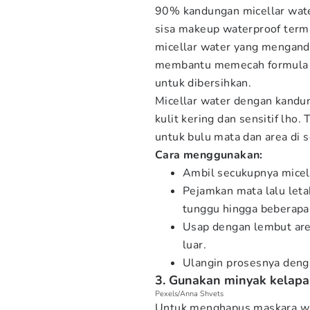
90% kandungan micellar water 
sisa makeup waterproof ter
micellar water yang mengan
membantu memecah formula m
untuk dibersihkan.
Micellar water dengan kandu
kulit kering dan sensitif lho.
untuk bulu mata dan area di s
Cara menggunakan:
Ambil secukupnya micel
Pejamkan mata lalu leta
tunggu hingga beberapa 
Usap dengan lembut are
luar.
Ulangin prosesnya deng
3. Gunakan minyak kelapa
Pexels/Anna Shvets
Untuk menghapus maskara wa