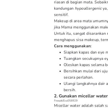
riasan di bagian mata. Sebai
kandungan
hypoallergenic
ya,
sensitif.
Makeup di area mata umumnya
jika Mama menggunakan makeu
Untuk itu, sangat disaranka
menghapus sisa makeup, ter
Cara menggunakan:
Siapkan kapas dan eye 
Tuangkan secukupnya e
Oleskan kapas selama b
Bersihkan mulai dari uj
secara perlahan.
Ulangi langkahnya dair 
bersih.
2. Gunakan micellar wat
Freepik/Eva058929
Micellar water adalah salah