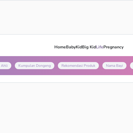
Home
Baby
Kid
Big Kid
Life
Pregnancy
 Ahli
Kumpulan Dongeng
Rekomendasi Produk
Nama Bayi