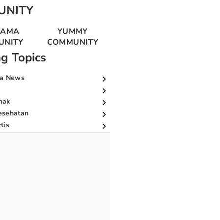
UNITY
MAMA
YUMMY
UNITY
COMMUNITY
ng Topics
a News
nak
esehatan
tis