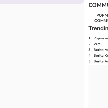
COMM
POP
COMM
Trendi
1
.
Popmam
2
.
Viral
3
.
Berita A
4
.
Berita K
5
.
Berita Ar