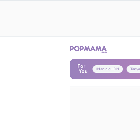
For
Iklanin di IDN
Tanya
You