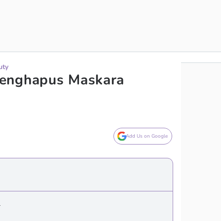
uty
enghapus Maskara
Add Us on Google
r