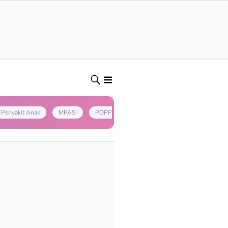
Penyakit Anak
MPASI
POPPAPA