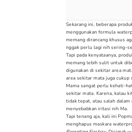
Sekarang ini, beberapa pro
menggunakan formula waterp
memang dirancang khusus aga
nggak perlu lagi nih sering-s
Tapi pada kenyataanya, prod
memang lebih sulit untuk dibe
digunakan di sekitar area mata
area sekitar mata juga cukup s
Mama sangat perlu kehati-ha
sekitar mata. Karena, kalau 
tidak tepat, atau salah dalam
menyebabkan iritasi nih Ma.
Tapi tenang aja, kali ini Po
menghapus maskara waterproof,
Parenting Firstcry
. Disimak y