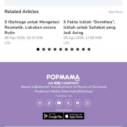
Related Articles
See More
5 Olahraga untuk Mengatasi
5 Fakta Istilah “Dorothea”,
10
Reumatik, Lakukan secara
Istilah untuk Sahabat yang
Me
Rutin
Jadi Asing
Se
08 Agu 2026, 18:10 WIB
08 Agu 2026, 17:08 WIB
08
Life
Life
Lif
About Us
Editorial Team
Contact Us
Terms of Services
Pedoman Media Siber
Index
Sitemap
Follow Us
Download