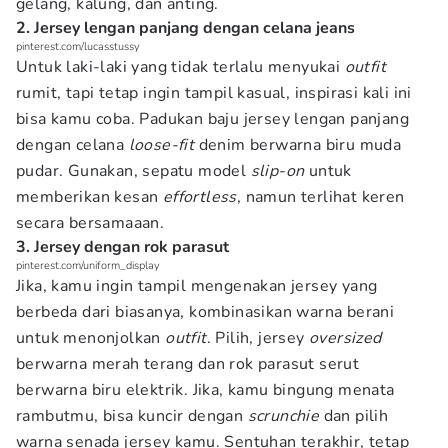
gelang, kalung, dan anting.
2. Jersey lengan panjang dengan celana jeans
pinterest.com/lucasstussy
Untuk laki-laki yang tidak terlalu menyukai
outfit
rumit, tapi tetap ingin tampil kasual, inspirasi kali ini
bisa kamu coba. Padukan baju jersey lengan panjang
dengan celana
loose-fit
denim berwarna biru muda
pudar. Gunakan, sepatu model
slip-on
untuk
memberikan kesan
effortless
, namun terlihat keren
secara bersamaaan.
3. Jersey dengan rok parasut
pinterest.com/uniform_display
Jika, kamu ingin tampil mengenakan jersey yang
berbeda dari biasanya, kombinasikan warna berani
untuk menonjolkan
outfit
. Pilih, jersey
oversized
berwarna merah terang dan rok parasut serut
berwarna biru elektrik. Jika, kamu bingung menata
rambutmu, bisa kuncir dengan
scrunchie
dan pilih
warna senada jersey kamu. Sentuhan terakhir, tetap