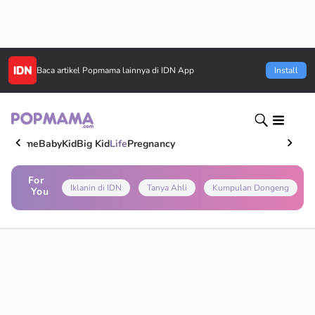
Baca artikel
Popmama
lainnya di IDN App
Install
Home
Baby
Kid
Big Kid
Life
Pregnancy
For
Iklanin di IDN
Tanya Ahli
Kumpulan Dongeng
You