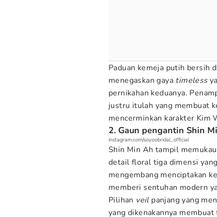
Paduan kemeja putih bersih 
menegaskan gaya
timeless
ya
pernikahan keduanya. Penamp
justru itulah yang membuat 
mencerminkan karakter Kim W
2. Gaun pengantin Shin M
instagram.com/soyoobridal_official
Shin Min Ah tampil memukau 
detail floral tiga dimensi ya
mengembang menciptakan kes
memberi sentuhan modern ya
Pilihan
veil
panjang yang menj
yang dikenakannya membuat fo