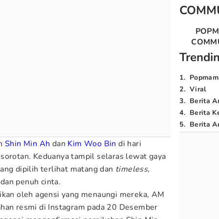
COMM
POP
COMM
Trendi
1
.
Popmam
2
.
Viral
3
.
Berita A
4
.
Berita K
5
.
Berita Ar
an
Shin Min Ah
dan
Kim Woo Bin
di hari
sorotan. Keduanya tampil selaras lewat gaya
ang dipilih terlihat matang dan
timeless
,
dan penuh cinta.
gikan oleh agensi yang menaungi mereka, AM
ahan resmi di Instagram pada 20 Desember