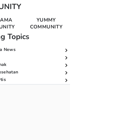
UNITY
MAMA
YUMMY
UNITY
COMMUNITY
ng Topics
a News
nak
esehatan
tis