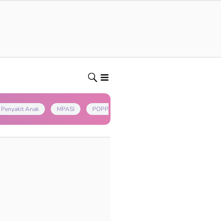
Penyakit Anak
MPASI
POPPAPA