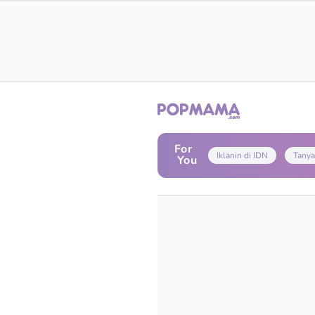
For
Iklanin di IDN
Tanya
You