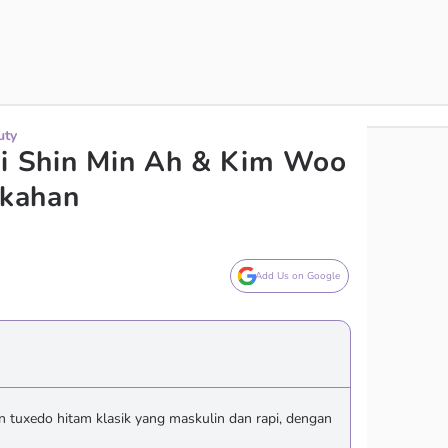
uty
si Shin Min Ah & Kim Woo
ikahan
Add Us on Google
 tuxedo hitam klasik yang maskulin dan rapi, dengan