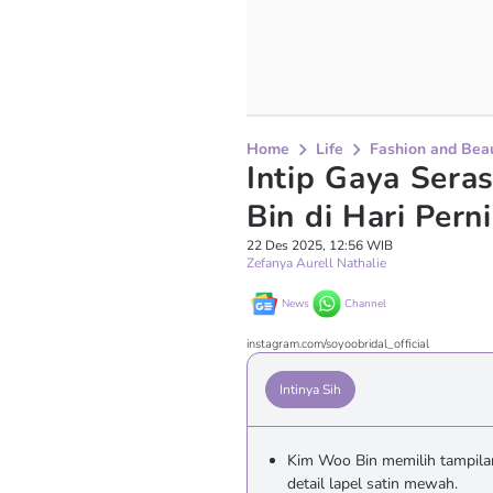
Home
Life
Fashion and Bea
Intip Gaya Sera
Bin di Hari Pern
22 Des 2025, 12:56 WIB
Zefanya Aurell Nathalie
News
Channel
instagram.com/soyoobridal_official
Intinya Sih
Kim Woo Bin memilih tampilan
detail lapel satin mewah.