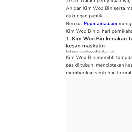
2025. Dalam pernyataannya, 
Ah dan Kim Woo Bin serta me
dukungan publik.
Berikut
Popmama.com
mengul
Kim Woo Bin di hari pernikaha
1. Kim Woo Bin kenakan t
kesan maskulin
Instagram.com/soyoobridal_official
Kim Woo Bin memilih tampil
pas di tubuh, menciptakan kes
memberikan sentuhan formal 