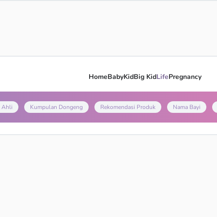
Home
Baby
Kid
Big Kid
Life
Pregnancy
 Ahli
Kumpulan Dongeng
Rekomendasi Produk
Nama Bayi