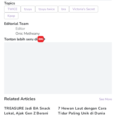
Topics
TWICE
tzuyu
tzuyu twice
bra
Victoria's Secret
Kpop
Editorial Team
Editor
Onic Metheany
Tonton lebih seru di
Related Articles
See More
TREASURE Jadi BA Snack
7 Hewan Laut dengan Cara
In
Lokal, Ajak Gen Z Berani
Tidur Paling Unik di Dunia
No