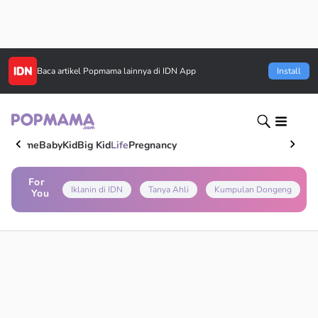
Baca artikel
Popmama
lainnya di IDN App
Install
Home
Baby
Kid
Big Kid
Life
Pregnancy
For
Iklanin di IDN
Tanya Ahli
Kumpulan Dongeng
You