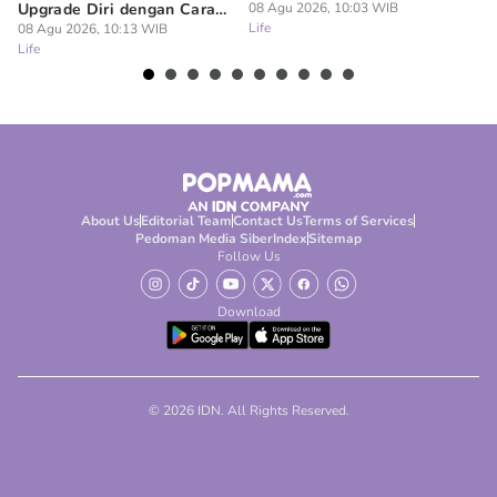
Upgrade Diri dengan Cara
08 Agu 2026, 10:03 WIB
Ci
Life
Sendiri
08 Agu 2026, 10:13 WIB
08
Life
Lif
About Us
Editorial Team
Contact Us
Terms of Services
Pedoman Media Siber
Index
Sitemap
Follow Us
Download
© 2026 IDN. All Rights Reserved.