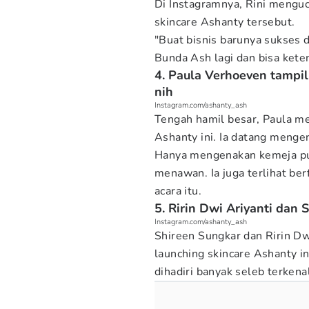
Di Instagramnya, Rini mengu
skincare Ashanty tersebut.
"Buat bisnis barunya sukses 
Bunda Ash lagi dan bisa kete
4. Paula Verhoeven tampi
nih
Instagram.com/ashanty_ash
Tengah hamil besar, Paula me
Ashanty ini. Ia datang menge
Hanya mengenakan kemeja put
menawan. Ia juga terlihat be
acara itu.
5. Ririn Dwi Ariyanti dan
Instagram.com/ashanty_ash
Shireen Sungkar dan Ririn Dw
launching skincare Ashanty in
dihadiri banyak seleb terkenal