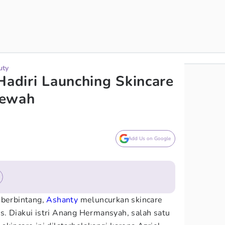
uty
Hadiri Launching Skincare
Mewah
Add Us on Google
 berbintang,
Ashanty
meluncurkan skincare
. Diakui istri Anang Hermansyah, salah satu