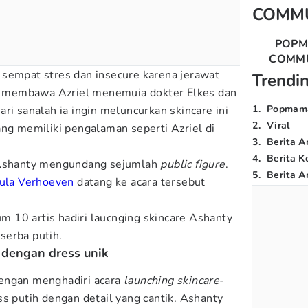
COMM
POP
COMM
sempat stres dan insecure karena jerawat
Trendi
pun membawa Azriel menemuia dokter Elkes dan
1
.
Popmam
ri sanalah ia ingin meluncurkan skincare ini
2
.
Viral
ang memiliki pengalaman seperti Azriel di
3
.
Berita A
4
.
Berita K
, Ashanty mengundang sejumlah
public figure
.
5
.
Berita Ar
ula Verhoeven
datang ke acara tersebut
 10 artis hadiri laucnging skincare Ashanty
serba putih.
 dengan dress unik
engan menghadiri acara
launching skincare
-
s putih dengan detail yang cantik. Ashanty