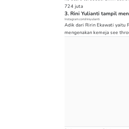
724 juta
3. Rini Yulianti tampil m
Instagram.com/riniyulianti
Adik dari Ririn Ekawati yaitu R
mengenakan kemeja see throu