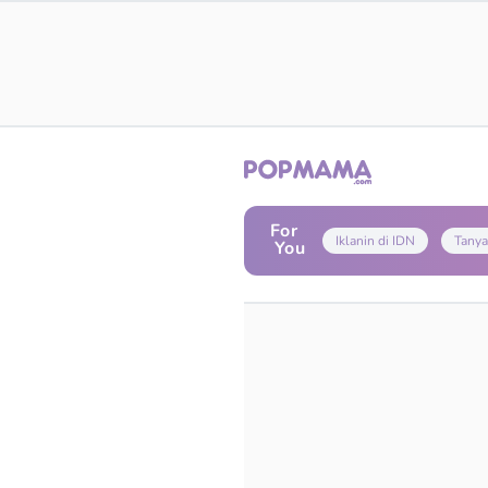
For
Iklanin di IDN
Tanya
You