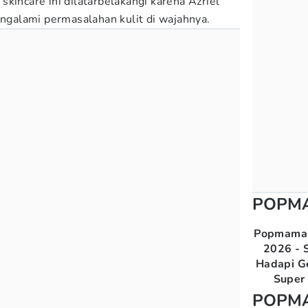
kincare ini dilatarbelakangi karena Azriel
galami permasalahan kulit di wajahnya.
POPM
Popmama 
2026 - S
Hadapi G
Super 
POPM