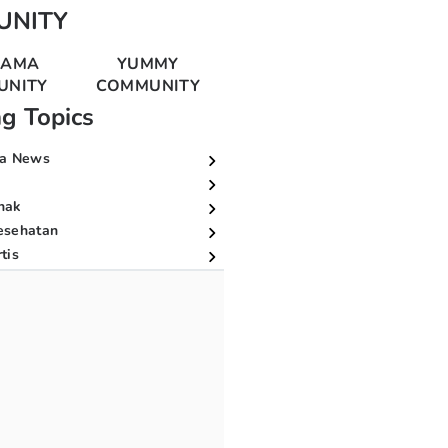
UNITY
MAMA
YUMMY
UNITY
COMMUNITY
ng Topics
a News
nak
esehatan
tis