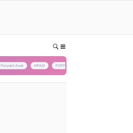
Penyakit Anak
MPASI
POPPAPA