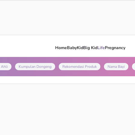
Home
Baby
Kid
Big Kid
Life
Pregnancy
 Ahli
Kumpulan Dongeng
Rekomendasi Produk
Nama Bayi