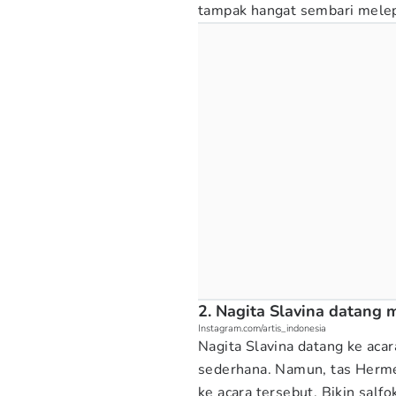
tampak hangat sembari melepa
2. Nagita Slavina datang
Instagram.com/artis_indonesia
Nagita Slavina datang ke aca
sederhana. Namun, tas Herme
ke acara tersebut. Bikin salf