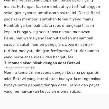
warna
mint soft
yang dipenuhi detail bordir yang
manis. Potongan
loose
membuatnya terlihat anggun
sekaligus nyaman untuk acara sakral ini. Detail floral
pada kain memberi sentuhan feminin yang manis.
Rambutnya kembali ditata rapi, dilengkapi hiasan
kepala bunga yang sederhana namun menawan.
Pemilihan warna yang lembut seolah menambah
suasana sakal momen pengajian.
Look
ini semakin
terlihat menyatu dengan
background
interior rumah
yang bernuansa klasik dan hangat, Ma.
3. Momen akad nikah dengan adat Betawi
Instagram.com/namiradjani
Namira tampil memesona dengan busana pengantin
adat Betawi yang kental akan budaya. Ia mengenakan
kebaya putih panjang dengan detail renda dan payet
yang memancarkan kesucian momen akad.