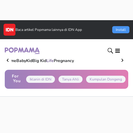
Baca artikel
Popmama
lainnya di IDN App
Install
Home
Baby
Kid
Big Kid
Life
Pregnancy
For
Iklanin di IDN
Tanya Ahli
Kumpulan Dongeng
You