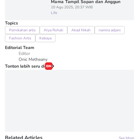
Mama Tampil Sopan dan Anggun
10 Agu 2025, 20:37 WIB
Life
Topics
Pernikahan artis
Alya Rohali
Akad Nikah
namira adjani
Fashion Artis
Kebaya
Editorial Team
Editor
Onic Metheany
Tonton lebih seru di
Related Articles
See More