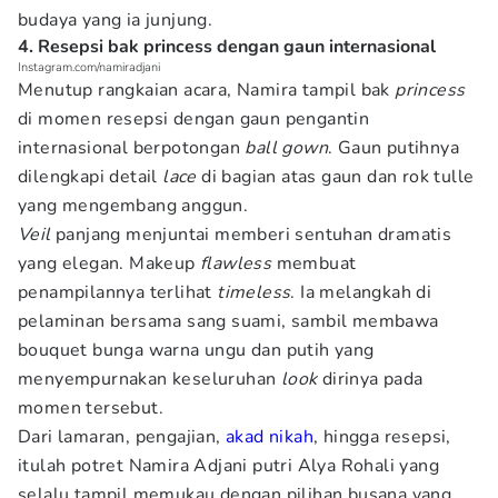
budaya yang ia junjung.
4. Resepsi bak princess dengan gaun internasional
Instagram.com/namiradjani
Menutup rangkaian acara, Namira tampil bak
princess
di momen resepsi dengan gaun pengantin
internasional berpotongan
ball gown
. Gaun putihnya
dilengkapi detail
lace
di bagian atas gaun dan rok tulle
yang mengembang anggun.
Veil
panjang menjuntai memberi sentuhan dramatis
yang elegan. Makeup
flawless
membuat
penampilannya terlihat
timeless
. Ia melangkah di
pelaminan bersama sang suami, sambil membawa
bouquet bunga warna ungu dan putih yang
menyempurnakan keseluruhan
look
dirinya pada
momen tersebut.
Dari lamaran, pengajian,
akad nikah
, hingga resepsi,
itulah potret Namira Adjani putri Alya Rohali yang
selalu tampil memukau dengan pilihan busana yang