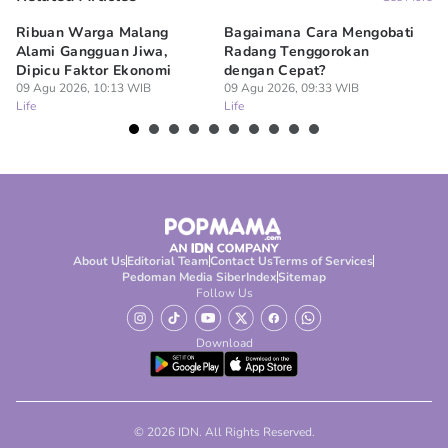
Ribuan Warga Malang
Bagaimana Cara Mengobati
5 
Alami Gangguan Jiwa,
Radang Tenggorokan
Te
Dipicu Faktor Ekonomi
dengan Cepat?
09
Lif
09 Agu 2026, 10:13 WIB
09 Agu 2026, 09:33 WIB
Life
Life
About Us
Editorial Team
Contact Us
Terms of Services
Pedoman Media Siber
Index
Sitemap
Follow Us
Download
© 2026 IDN. All Rights Reserved.