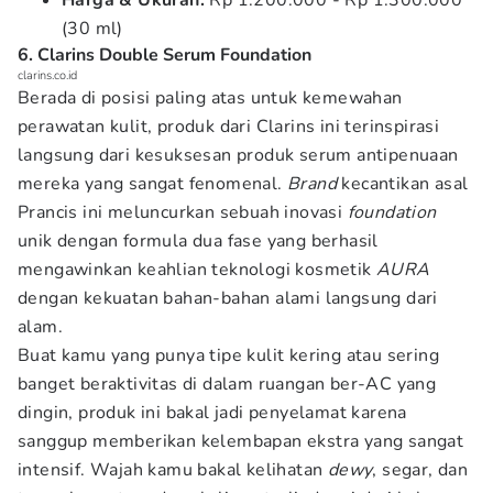
Harga & Ukuran:
Rp 1.200.000 - Rp 1.300.000
(30 ml)
6. Clarins Double Serum Foundation
clarins.co.id
Berada di posisi paling atas untuk kemewahan
perawatan kulit, produk dari Clarins ini terinspirasi
langsung dari kesuksesan produk serum antipenuaan
mereka yang sangat fenomenal.
Brand
kecantikan asal
Prancis ini meluncurkan sebuah inovasi
foundation
unik dengan formula dua fase yang berhasil
mengawinkan keahlian teknologi kosmetik
AURA
dengan kekuatan bahan-bahan alami langsung dari
alam.
Buat kamu yang punya tipe kulit kering atau sering
banget beraktivitas di dalam ruangan ber-AC yang
dingin, produk ini bakal jadi penyelamat karena
sanggup memberikan kelembapan ekstra yang sangat
intensif. Wajah kamu bakal kelihatan
dewy
, segar, dan