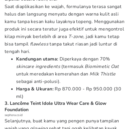
Saat diaplikasikan ke wajah, formulanya terasa sangat
halus dan langsung menyatu dengan warna kulit asli
kamu tanpa kesan kaku layaknya topeng. Menggunakan
produk ini secara teratur juga efektif untuk mengontrol
kilap minyak berlebih di area
T-zone
, jadi kamu tetap
bisa tampil
flawless
tanpa takut riasan jadi luntur di
tengah hari.
Kandungan utama:
Diperkaya dengan 70%
skincare ingredients
(termasuk
Biomimetic Oat
untuk meredakan kemerahan dan
Milk Thistle
sebagai anti-polusi).
Harga & Ukuran:
Rp 870.000 - Rp 950.000 (30
ml)
3. Lancôme Teint Idole Ultra Wear Care & Glow
Foundation
sephora.co.id
Selanjutnya, buat kamu yang pengen punya tampilan
wajah yang
glowing
sehat tapi ogah kelihatan kayak