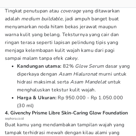
Tingkat penutupan atau
coverage
yang ditawarkan
adalah
medium buildable
, jadi ampuh banget buat
menyamarkan noda hitam bekas jerawat maupun
warna kulit yang belang. Teksturnya yang cair dan
ringan terasa seperti lapisan pelindung tipis yang
menjaga kelembapan kulit wajah kamu dari pagi
sampai malam tanpa efek
cakey
.
Kandungan utama:
82%
Glow Serum
dasar yang
diperkaya dengan
Asam Hialuronat
murni untuk
hidrasi maksimal serta
Asam Mandelat
untuk
menghaluskan tekstur kulit wajah.
Harga & Ukuran:
Rp 950.000 - Rp 1.050.000
(30 ml)
4. Givenchy Prisme Libre Skin-Caring Glow Foundation
sephora.co.id
Buat kamu yang mendambakan tampilan wajah yang
tampak terhidrasi mewah dengan kilau alami yang