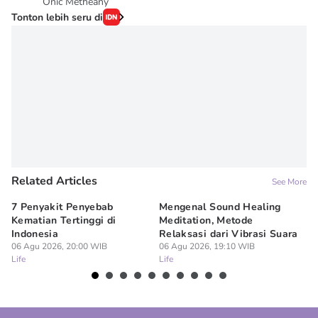
Onic Metheany
Tonton lebih seru di
Related Articles
See More
7 Penyakit Penyebab
Mengenal Sound Healing
8 
Kematian Tertinggi di
Meditation, Metode
al
Indonesia
Relaksasi dari Vibrasi Suara
Bi
06 Agu 2026, 20:00 WIB
06 Agu 2026, 19:10 WIB
06
Life
Life
Lif