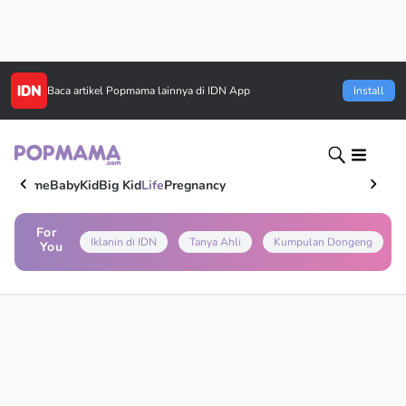
Baca artikel
Popmama
lainnya di IDN App
Install
Home
Baby
Kid
Big Kid
Life
Pregnancy
For
Iklanin di IDN
Tanya Ahli
Kumpulan Dongeng
You