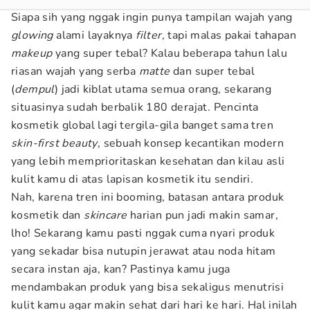
Siapa sih yang nggak ingin punya tampilan wajah yang
glowing
alami layaknya
filter
, tapi malas pakai tahapan
makeup
yang super tebal? Kalau beberapa tahun lalu
riasan wajah yang serba
matte
dan super tebal
(
dempul
) jadi kiblat utama semua orang, sekarang
situasinya sudah berbalik 180 derajat. Pencinta
kosmetik global lagi tergila-gila banget sama tren
skin-first beauty
, sebuah konsep kecantikan modern
yang lebih memprioritaskan kesehatan dan kilau asli
kulit kamu di atas lapisan kosmetik itu sendiri.
Nah, karena tren ini booming, batasan antara produk
kosmetik dan
skincare
harian pun jadi makin samar,
lho! Sekarang kamu pasti nggak cuma nyari produk
yang sekadar bisa nutupin jerawat atau noda hitam
secara instan aja, kan? Pastinya kamu juga
mendambakan produk yang bisa sekaligus menutrisi
kulit kamu agar makin sehat dari hari ke hari. Hal inilah