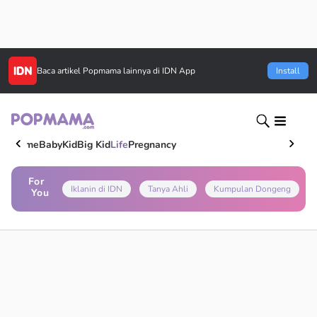
Baca artikel
Popmama
lainnya di IDN App
Install
Home
Baby
Kid
Big Kid
Life
Pregnancy
For
Iklanin di IDN
Tanya Ahli
Kumpulan Dongeng
You