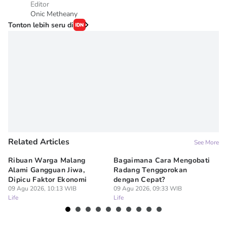
Editor
Onic Metheany
Tonton lebih seru di
Related Articles
See More
Ribuan Warga Malang
Bagaimana Cara Mengobati
5 
Alami Gangguan Jiwa,
Radang Tenggorokan
Te
Dipicu Faktor Ekonomi
dengan Cepat?
09
Lif
09 Agu 2026, 10:13 WIB
09 Agu 2026, 09:33 WIB
Life
Life