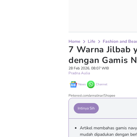
Home
Life
Fashion and Bea
7 Warna Jilbab 
dengan Gamis N
28 Feb 2026, 08:07 WIB
Pradna Aulia
News
Channel
Pinterest.com/annalinar/Shopee
Intinya Sih
Artikel membahas gamis navy 
mudah dipadukan dengan berb