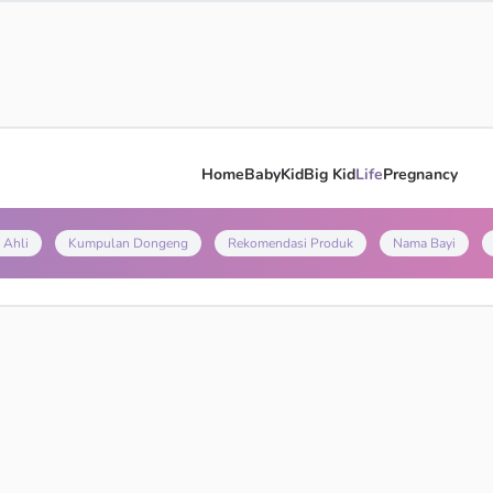
Home
Baby
Kid
Big Kid
Life
Pregnancy
 Ahli
Kumpulan Dongeng
Rekomendasi Produk
Nama Bayi