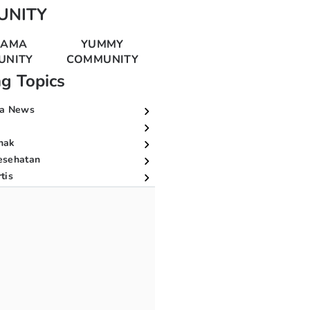
UNITY
MAMA
YUMMY
UNITY
COMMUNITY
ng Topics
a News
nak
esehatan
tis