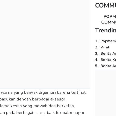
COMM
POP
COMM
Trendi
1
.
Popmam
2
.
Viral
3
.
Berita A
4
.
Berita K
5
.
Berita Ar
 warna yang banyak digemari karena terlihat
padukan dengan berbagai aksesori.
Mama kesan yang mewah dan berkelas,
an pada berbagai acara, baik formal maupun