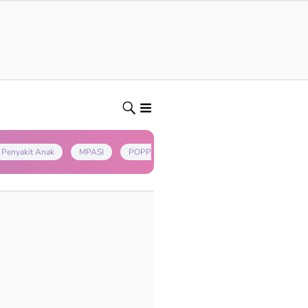
Penyakit Anak
MPASI
POPPAPA