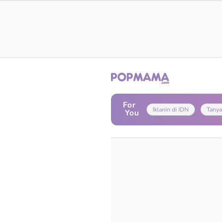
For
Iklanin di IDN
Tanya
You