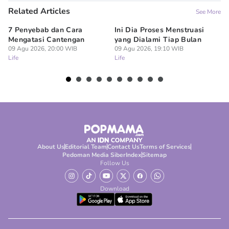
Related Articles
See More
7 Penyebab dan Cara
Ini Dia Proses Menstruasi
6 
Mengatasi Cantengan
yang Dialami Tiap Bulan
Pe
09 Agu 2026, 20:00 WIB
09 Agu 2026, 19:10 WIB
09
Life
Life
Lif
About Us
Editorial Team
Contact Us
Terms of Services
Pedoman Media Siber
Index
Sitemap
Follow Us
Download