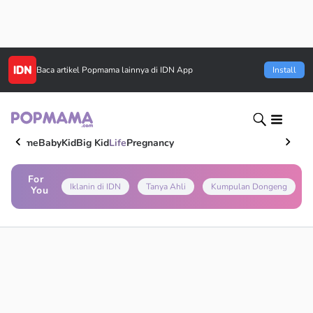
Baca artikel
Popmama
lainnya di IDN App
Install
Home
Baby
Kid
Big Kid
Life
Pregnancy
For
Iklanin di IDN
Tanya Ahli
Kumpulan Dongeng
You