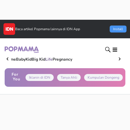
Baca artikel
Popmama
lainnya di IDN App
Install
Home
Baby
Kid
Big Kid
Life
Pregnancy
For
Iklanin di IDN
Tanya Ahli
Kumpulan Dongeng
You