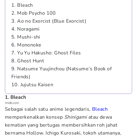
1. Bleach
2. Mob Psycho 100
3. Ao no Exorcist (Blue Exorcist)
4. Noragami
5. Mushi-shi
6. Mononoke
7. Yu Yu Hakusho: Ghost Files
8. Ghost Hunt
9. Natsume Yuujinchou (Natsume’s Book of
Friends)
10. Jujutsu Kaisen
1. Bleach
Imdb.com
Sebagai salah satu anime legendaris,
Bleach
memperkenalkan konsep
Shinigami
atau dewa
kematian yang bertugas membersihkan roh jahat
bernama Hollow. Ichigo Kurosaki, tokoh utamanya,