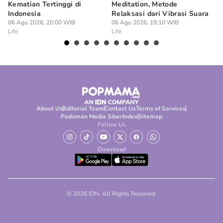
Kematian Tertinggi di
Meditation, Metode
al
Indonesia
Relaksasi dari Vibrasi Suara
Bi
06 Agu 2026, 20:00 WIB
06 Agu 2026, 19:10 WIB
06
Life
Life
Lif
About Us
Editorial Team
Contact Us
Terms of Services
Pedoman Media Siber
Index
Sitemap
Follow Us
Download
© 2026 IDN. All Rights Reserved.