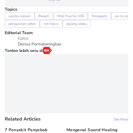
Topics
jujutsu kaisen
Bleach
Mob Psycho 100
Noragami
ao no exorc
pengusiran setan
roh halus
jepang otaku
Editorial Team
Editor
Denisa Permataningtias
Tonton lebih seru di
Related Articles
See More
7 Penyakit Penyebab
Mengenal Sound Healing
8 