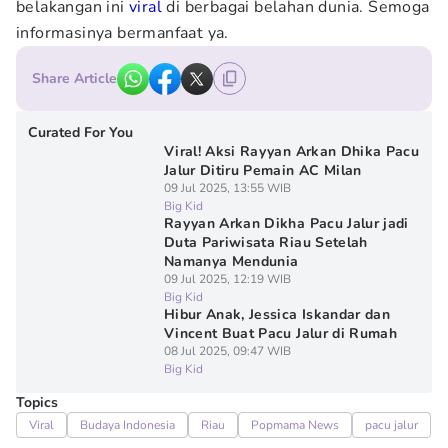
belakangan ini
viral
di berbagai belahan dunia. Semoga
informasinya bermanfaat ya.
Share Article
Curated For You
Viral! Aksi Rayyan Arkan Dhika Pacu
Jalur Ditiru Pemain AC Milan
09 Jul 2025, 13:55 WIB
Big Kid
Rayyan Arkan Dikha Pacu Jalur jadi
Duta Pariwisata Riau Setelah
Namanya Mendunia
09 Jul 2025, 12:19 WIB
Big Kid
Hibur Anak, Jessica Iskandar dan
Vincent Buat Pacu Jalur di Rumah
08 Jul 2025, 09:47 WIB
Big Kid
Topics
Viral
Budaya Indonesia
Riau
Popmama News
pacu jalur