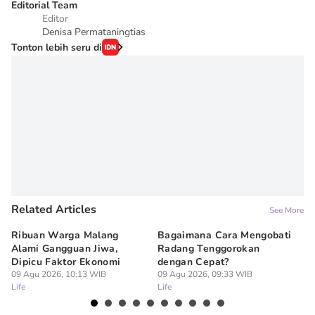
Editorial Team
Editor
Denisa Permataningtias
Tonton lebih seru di
Related Articles
See More
Ribuan Warga Malang
Bagaimana Cara Mengobati
5 
Alami Gangguan Jiwa,
Radang Tenggorokan
Te
Dipicu Faktor Ekonomi
dengan Cepat?
09
Lif
09 Agu 2026, 10:13 WIB
09 Agu 2026, 09:33 WIB
Life
Life