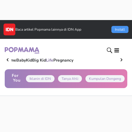
Baca artikel
Popmama
lainnya di IDN App
Install
Home
Baby
Kid
Big Kid
Life
Pregnancy
For
Iklanin di IDN
Tanya Ahli
Kumpulan Dongeng
You