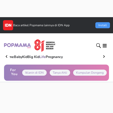
Baca artikel
Popmama
lainnya di IDN App
Install
Home
Baby
Kid
Big Kid
Life
Pregnancy
For
Iklanin di IDN
Tanya Ahli
Kumpulan Dongeng
You