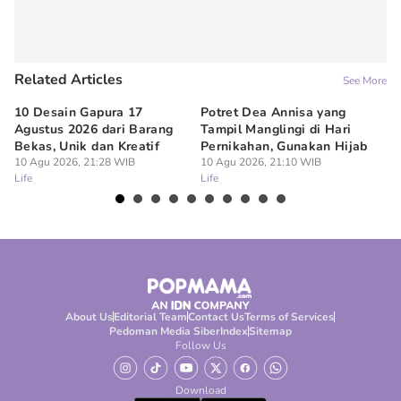
Related Articles
See More
10 Desain Gapura 17
Potret Dea Annisa yang
Ku
Agustus 2026 dari Barang
Tampil Manglingi di Hari
Me
Bekas, Unik dan Kreatif
Pernikahan, Gunakan Hijab
10
Lif
10 Agu 2026, 21:28 WIB
10 Agu 2026, 21:10 WIB
Life
Life
About Us
Editorial Team
Contact Us
Terms of Services
Pedoman Media Siber
Index
Sitemap
Follow Us
Download