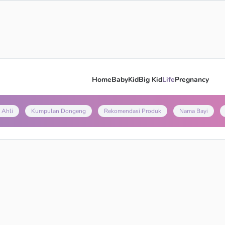
Home
Baby
Kid
Big Kid
Life
Pregnancy
 Ahli
Kumpulan Dongeng
Rekomendasi Produk
Nama Bayi