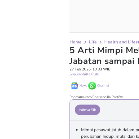
Home
Life
Health and Lifes
5 Arti Mimpi Mel
Jabatan sampai 
27 Feb 2026, 10:03 WIB
Shalsabhilla Putri
News
Channel
Popmama.com/Shalsabhilla Putri/AI
Intinya Sih
Mimpi pesawat jatuh dalam pr
perubahan hidup, mulai dari ka