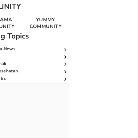
UNITY
MAMA
YUMMY
UNITY
COMMUNITY
ng Topics
a News
nak
esehatan
tis