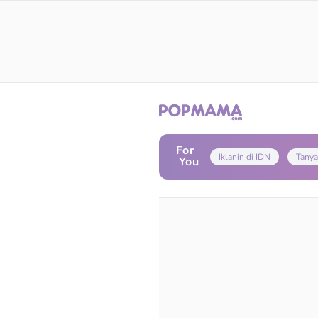
For
Iklanin di IDN
Tanya
You