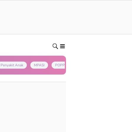
Penyakit Anak
MPASI
POPPAPA