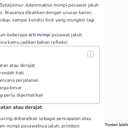
Betaljemur Adammakna,
mimpi pesawat jatuh
s. Biasanya dikaitkan dengan urusan karier,
dup, sampai kondisi fisik yang mungkin lagi
um beberapa
arti mimpi
pesawat jatuh
sa kamu jadikan bahan refleksi.
tan atau derajat
rendah hati
rencana perjalanan
arga besar
ng perlu diperhatikan
atan atau derajat
sering diibaratkan sebagai pencapaian atau
Tonton lebih
lam mimpi pesawatnya jatuh, primbon