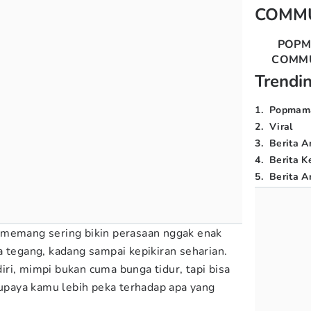
COMM
POP
COMM
Trendi
1
.
Popmam
2
.
Viral
3
.
Berita A
4
.
Berita K
5
.
Berita Ar
memang sering bikin perasaan nggak enak
a tegang, kadang sampai kepikiran seharian.
ri, mimpi bukan cuma bunga tidur, tapi bisa
upaya kamu lebih peka terhadap apa yang