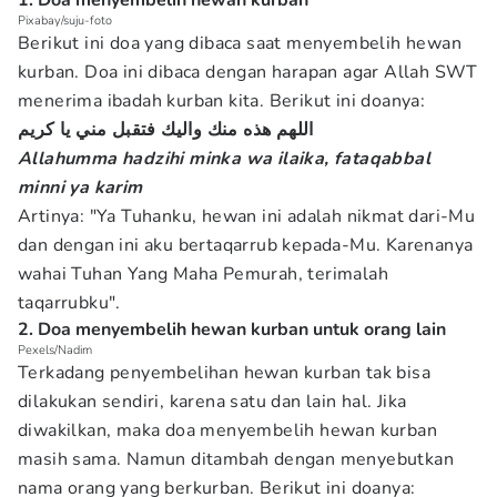
1. Doa menyembelih hewan kurban
Pixabay/suju-foto
Berikut ini doa yang dibaca saat menyembelih hewan
kurban. Doa ini dibaca dengan harapan agar Allah SWT
menerima ibadah kurban kita. Berikut ini doanya:
اللهم هذه منك واليك فتقبل مني يا كريم
Allahumma hadzihi minka wa ilaika, fataqabbal
minni ya karim
Artinya: "Ya Tuhanku, hewan ini adalah nikmat dari-Mu
dan dengan ini aku bertaqarrub kepada-Mu. Karenanya
wahai Tuhan Yang Maha Pemurah, terimalah
taqarrubku".
2. Doa menyembelih hewan kurban untuk orang lain
Pexels/Nadim
Terkadang penyembelihan hewan kurban tak bisa
dilakukan sendiri, karena satu dan lain hal. Jika
diwakilkan, maka doa menyembelih hewan kurban
masih sama. Namun ditambah dengan menyebutkan
nama orang yang berkurban. Berikut ini doanya: