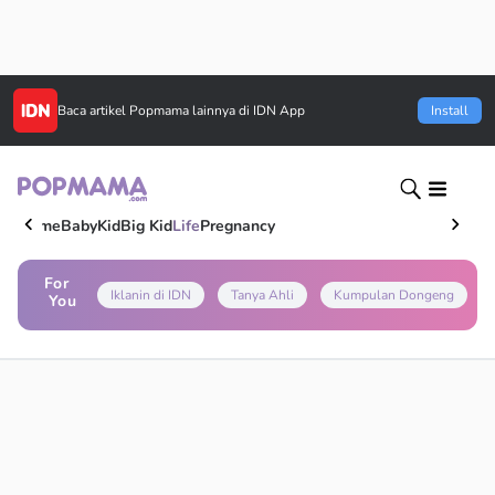
Baca artikel
Popmama
lainnya di IDN App
Install
Home
Baby
Kid
Big Kid
Life
Pregnancy
For
Iklanin di IDN
Tanya Ahli
Kumpulan Dongeng
You