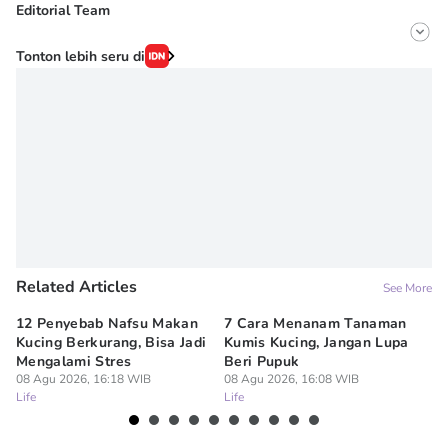
Editorial Team
Editor
Tonton lebih seru di
Onic Metheany
Editor
Erick Akbar
Related Articles
See More
12 Penyebab Nafsu Makan
7 Cara Menanam Tanaman
9 
Kucing Berkurang, Bisa Jadi
Kumis Kucing, Jangan Lupa
Ke
Mengalami Stres
Beri Pupuk
In
08 Agu 2026, 16:18 WIB
08 Agu 2026, 16:08 WIB
08
Life
Life
Lif