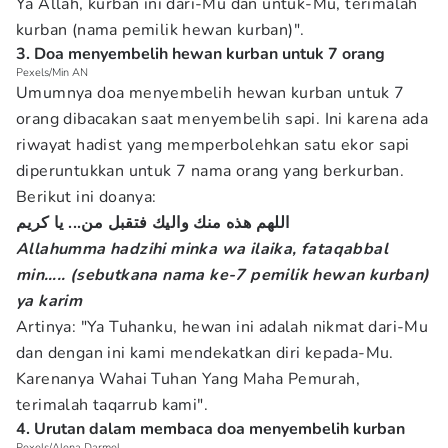
Ya Allah, kurban ini dari-Mu dan untuk-Mu, terimalah
kurban (nama pemilik hewan kurban)".
3. Doa menyembelih hewan kurban untuk 7 orang
Pexels/Min AN
Umumnya doa menyembelih hewan kurban untuk 7
orang dibacakan saat menyembelih sapi. Ini karena ada
riwayat hadist yang memperbolehkan satu ekor sapi
diperuntukkan untuk 7 nama orang yang berkurban.
Berikut ini doanya:
اللهم هذه منك واليك فتقبل من... يا كريم
Allahumma hadzihi minka wa ilaika, fataqabbal
min….. (sebutkana nama ke-7 pemilik hewan kurban)
ya karim
Artinya: "Ya Tuhanku, hewan ini adalah nikmat dari-Mu
dan dengan ini kami mendekatkan diri kepada-Mu.
Karenanya Wahai Tuhan Yang Maha Pemurah,
terimalah taqarrub kami".
4. Urutan dalam membaca doa menyembelih kurban
Pexels/Alena Darmel