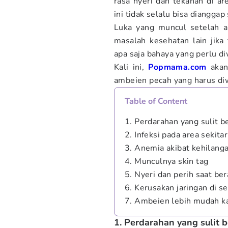
rasa nyeri dan tekanan di ar
ini tidak selalu bisa dianggap
Luka yang muncul setelah a
masalah kesehatan lain jika 
apa saja bahaya yang perlu d
Kali ini,
Popmama.com
akan
ambeien pecah yang harus diw
Table of Content
1. Perdarahan yang sulit b
2. Infeksi pada area sekita
3. Anemia akibat kehilang
4. Munculnya skin tag
5. Nyeri dan perih saat ber
6. Kerusakan jaringan di se
7. Ambeien lebih mudah 
1. Perdarahan yang sulit b