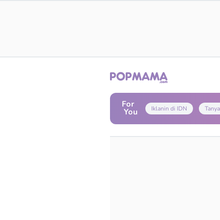
For
Iklanin di IDN
Tanya
You