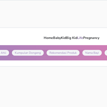
Home
Baby
Kid
Big Kid
Life
Pregnancy
 Ahli
Kumpulan Dongeng
Rekomendasi Produk
Nama Bayi