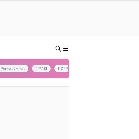
Penyakit Anak
MPASI
POPPAPA