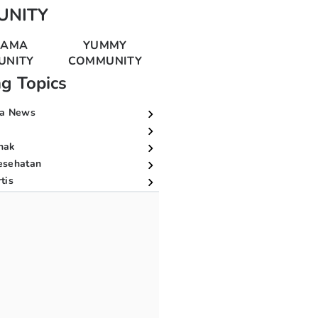
UNITY
MAMA
YUMMY
UNITY
COMMUNITY
ng Topics
a News
nak
esehatan
tis