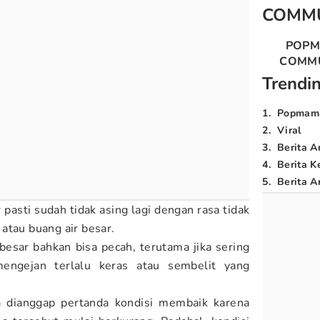
COMM
POP
COMM
Trendi
1
.
Popmam
2
.
Viral
3
.
Berita A
4
.
Berita K
5
.
Berita Ar
r
pasti sudah tidak asing lagi dengan rasa tidak
atau buang air besar.
sar bahkan bisa pecah, terutama jika sering
engejan terlalu keras atau sembelit yang
a dianggap pertanda kondisi membaik karena