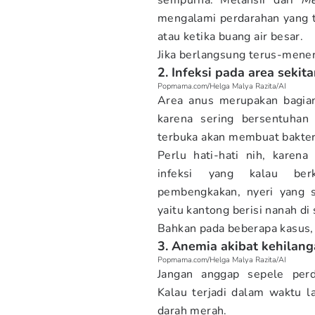
sempurna. Melansir dari
Me
mengalami perdarahan yang te
atau ketika buang air besar.
Jika berlangsung terus-meneru
2. Infeksi pada area sekit
Popmama.com/Helga Malya Razita/AI
Area anus merupakan bagian
karena sering bersentuhan
terbuka akan membuat bakteri
Perlu hati-hati nih, karena
infeksi yang kalau ber
pembengkakan, nyeri yang s
yaitu kantong berisi nanah di
Bahkan pada beberapa kasus, 
3. Anemia akibat kehilan
Popmama.com/Helga Malya Razita/AI
Jangan anggap sepele perd
Kalau terjadi dalam waktu l
darah merah.