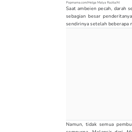
Popmama.com/Helga Malya Razita/AI
Saat ambeien pecah, darah se
sebagian besar penderitany
sendirinya setelah beberapa 
Namun, tidak semua pembul