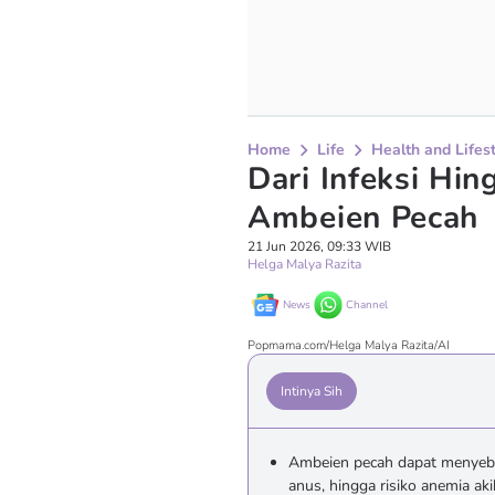
Home
Life
Health and Lifes
Dari Infeksi Hin
Ambeien Pecah
21 Jun 2026, 09:33 WIB
Helga Malya Razita
News
Channel
Popmama.com/Helga Malya Razita/AI
Intinya Sih
Ambeien pecah dapat menyebab
anus, hingga risiko anemia ak