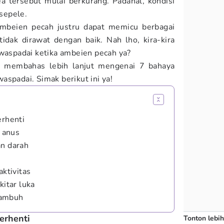
ea tersebut mulai berkurang. Padahal, kondisi
 sepele.
mbeien pecah justru dapat memicu berbagai
tidak dirawat dengan baik. Nah lho, kira-kira
iwaspadai ketika ambeien pecah ya?
 membahas lebih lanjut mengenai 7 bahaya
aspadai. Simak berikut ini ya!
erhenti
r anus
an darah
aktivitas
kitar luka
kambuh
erhenti
Tonton lebih