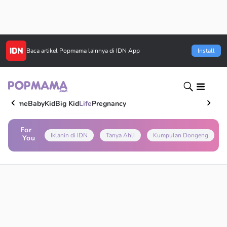
Baca artikel
Popmama
lainnya di IDN App
Install
Home
Baby
Kid
Big Kid
Life
Pregnancy
For
Iklanin di IDN
Tanya Ahli
Kumpulan Dongeng
You