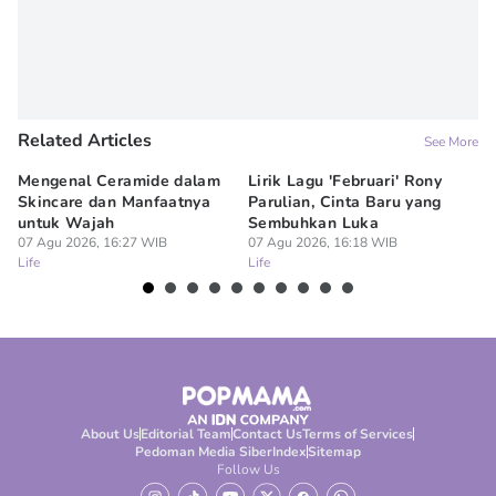
Related Articles
See More
Mengenal Ceramide dalam
Lirik Lagu 'Februari' Rony
Me
Skincare dan Manfaatnya
Parulian, Cinta Baru yang
ya
untuk Wajah
Sembuhkan Luka
un
07 Agu 2026, 16:27 WIB
07 Agu 2026, 16:18 WIB
07
Life
Life
Lif
About Us
Editorial Team
Contact Us
Terms of Services
Pedoman Media Siber
Index
Sitemap
Follow Us