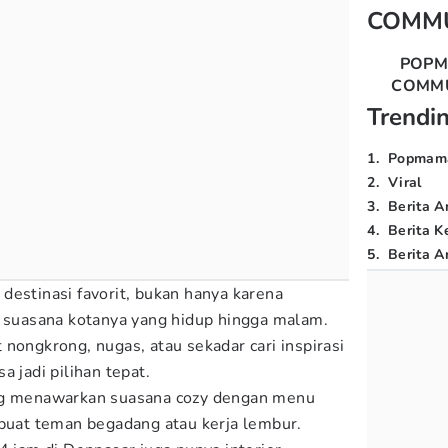
COMM
POP
COMM
Trendi
1
.
Popmam
2
.
Viral
3
.
Berita A
4
.
Berita K
5
.
Berita Ar
destinasi favorit, bukan hanya karena
a suasana kotanya yang hidup hingga malam.
nongkrong, nugas, atau sekadar cari inspirasi
a jadi pilihan tepat.
ng menawarkan suasana cozy dengan menu
 buat teman begadang atau kerja lembur.