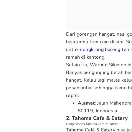
Dari gorengan hangat, nasi g
bisa kamu temukan di sini. S
untuk
nongkrong bareng
tema
ramah di kantong.
Selain itu, Warung Sikasep d
Banyak pengunjung betah ber
hangat. Kalau lagi malas kel
pesan antar sehingga kamu b
repot.
Alamat:
Jalan Mahendra
80119, Indonesia.
2. Tahoma Cafe & Eatery
Google/maps/Tahoma Cafe & Eatery
Tahoma Café & Eatery bisa ja