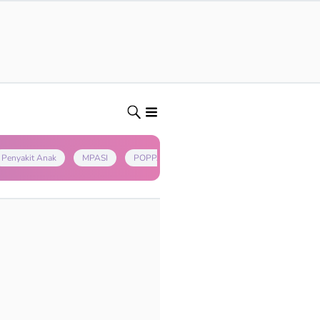
Penyakit Anak
MPASI
POPPAPA