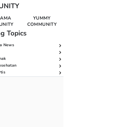
UNITY
MAMA
YUMMY
UNITY
COMMUNITY
ng Topics
a News
nak
esehatan
tis