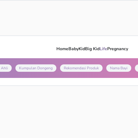
Home
Baby
Kid
Big Kid
Life
Pregnancy
 Ahli
Kumpulan Dongeng
Rekomendasi Produk
Nama Bayi