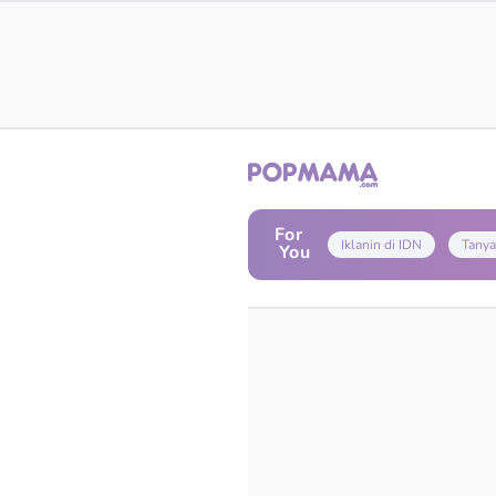
For
Iklanin di IDN
Tanya
You