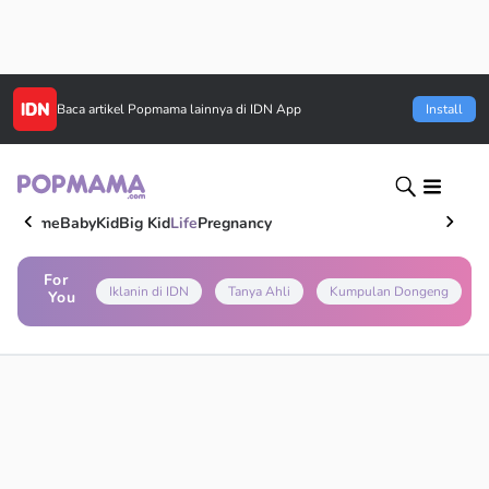
Baca artikel
Popmama
lainnya di IDN App
Install
Home
Baby
Kid
Big Kid
Life
Pregnancy
For
Iklanin di IDN
Tanya Ahli
Kumpulan Dongeng
You