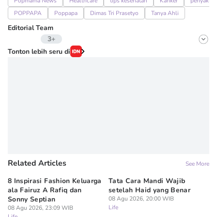
Popmama News
Healthcare
tips kesehatan
Kanker
penyakit 
POPPAPA
Poppapa
Dimas Tri Prasetyo
Tanya Ahli
Editorial Team
3+
Editor
Tonton lebih seru di
Fairaz Tsiqat
Editor
Erick Akbar
Editor
Denisa Permataningtias
Related Articles
See More
8 Inspirasi Fashion Keluarga
Tata Cara Mandi Wajib
5 
ala Fairuz A Rafiq dan
setelah Haid yang Benar
Le
Sonny Septian
08 Agu 2026, 20:00 WIB
s
Life
08 Agu 2026, 23:09 WIB
08
Life
Lif