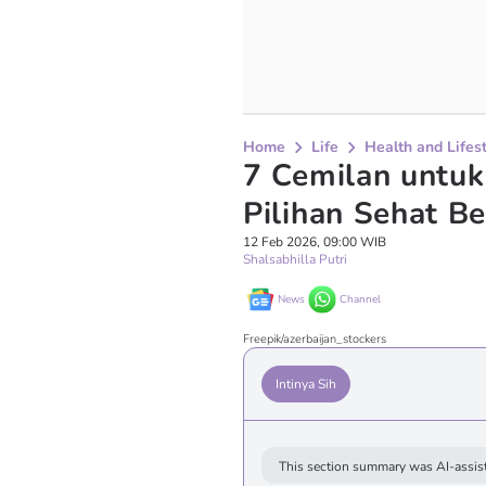
Home
Life
Health and Lifes
7 Cemilan untuk
Pilihan Sehat B
12 Feb 2026, 09:00 WIB
Shalsabhilla Putri
News
Channel
Freepik/azerbaijan_stockers
Intinya Sih
This section summary was AI-assist