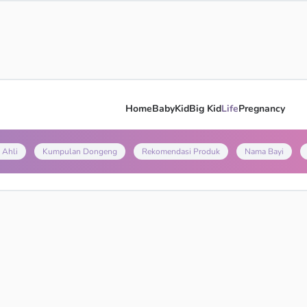
Home
Baby
Kid
Big Kid
Life
Pregnancy
 Ahli
Kumpulan Dongeng
Rekomendasi Produk
Nama Bayi