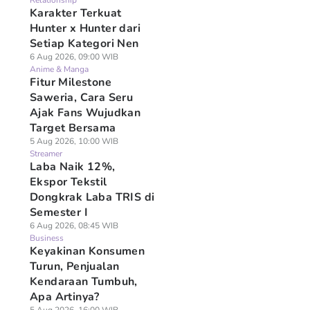
Relationship
Karakter Terkuat
Hunter x Hunter dari
Setiap Kategori Nen
6 Aug 2026, 09:00 WIB
Anime & Manga
Fitur Milestone
Saweria, Cara Seru
Ajak Fans Wujudkan
Target Bersama
5 Aug 2026, 10:00 WIB
Streamer
Laba Naik 12%,
Ekspor Tekstil
Dongkrak Laba TRIS di
Semester I
6 Aug 2026, 08:45 WIB
Business
Keyakinan Konsumen
Turun, Penjualan
Kendaraan Tumbuh,
Apa Artinya?