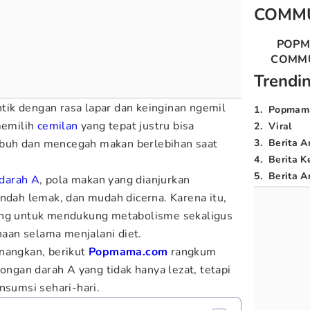
COMM
POP
COMM
Trendi
ntik dengan rasa lapar dan keinginan ngemil
1
.
Popmam
memilih
cemilan
yang tepat justru bisa
2
.
Viral
buh dan mencegah makan berlebihan saat
3
.
Berita A
4
.
Berita K
5
.
Berita Ar
darah A
, pola makan yang dianjurkan
endah lemak, dan mudah dicerna. Karena itu,
ing untuk mendukung metabolisme sekaligus
an selama menjalani diet.
nangkan, berikut
Popmama.com
rangkum
longan darah A yang tidak hanya lezat, tetapi
onsumsi sehari-hari.