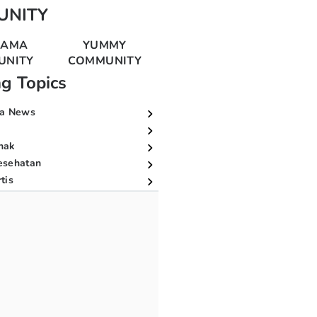
UNITY
MAMA
YUMMY
UNITY
COMMUNITY
ng Topics
a News
nak
esehatan
tis