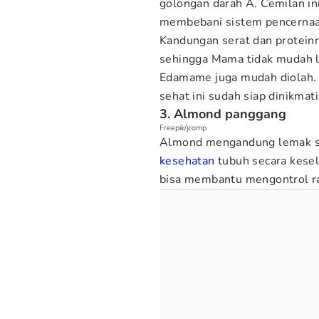
golongan darah A. Cemilan i
membebani sistem pencernaa
Kandungan serat dan protein
sehingga Mama tidak mudah l
Edamame juga mudah diolah. 
sehat ini sudah siap dinikmat
3. Almond panggang
Freepik/jcomp
Almond mengandung lemak seh
kesehatan
tubuh secara kesel
bisa membantu mengontrol ras