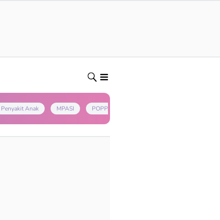
Penyakit Anak
MPASI
POPPAPA