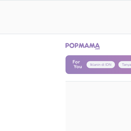
For
Iklanin di IDN
Tanya
You