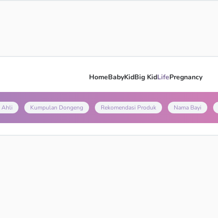
Home
Baby
Kid
Big Kid
Life
Pregnancy
 Ahli
Kumpulan Dongeng
Rekomendasi Produk
Nama Bayi