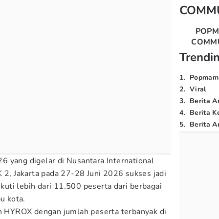
COMM
POP
COMM
Trendi
1
.
Popmam
2
.
Viral
3
.
Berita A
4
.
Berita K
5
.
Berita Ar
6 yang digelar di Nusantara International
K 2, Jakarta pada 27-28 Juni 2026 sukses jadi
iikuti lebih dari 11.500 peserta dari berbagai
u kota.
an HYROX dengan jumlah peserta terbanyak di