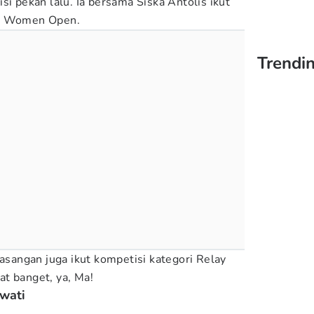
si pekan lalu. Ia bersama Siska Antolis ikut
es Women Open.
Trendin
pasangan juga ikut kompetisi kategori Relay
t banget, ya, Ma!
awati