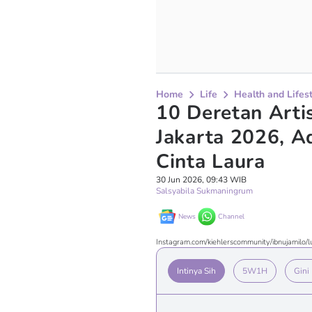
Home
Life
Health and Lifes
10 Deretan Arti
Jakarta 2026, A
Cinta Laura
30 Jun 2026, 09:43 WIB
Salsyabila Sukmaningrum
News
Channel
Instagram.com/kiehlerscommunity/ibnujamilo
Intinya Sih
5W1H
Gini