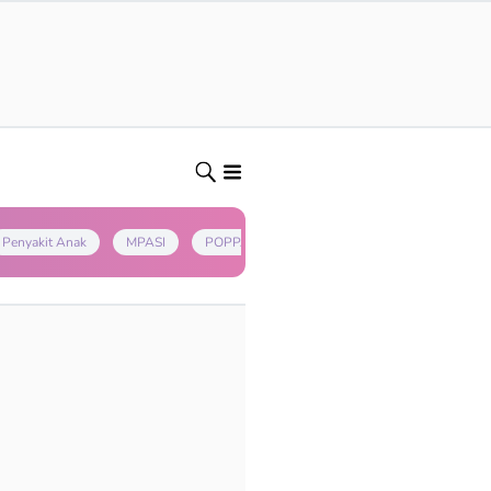
Penyakit Anak
MPASI
POPPAPA