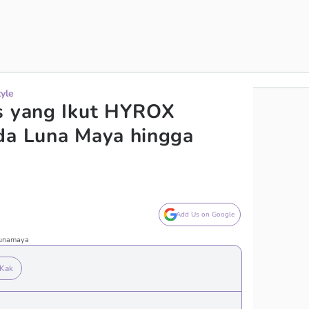
tyle
s yang Ikut HYROX
da Luna Maya hingga
Add Us on Google
/lunamaya
 Kak