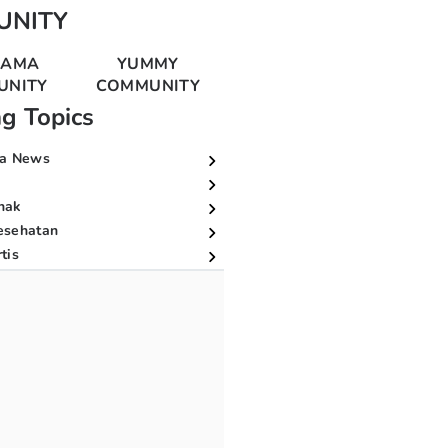
UNITY
MAMA
YUMMY
UNITY
COMMUNITY
ng Topics
a News
nak
esehatan
tis