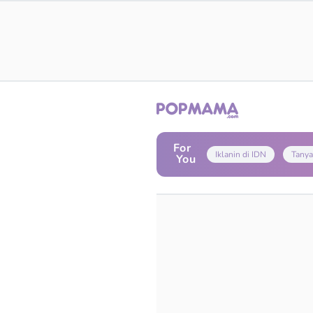
For
Iklanin di IDN
Tanya
You