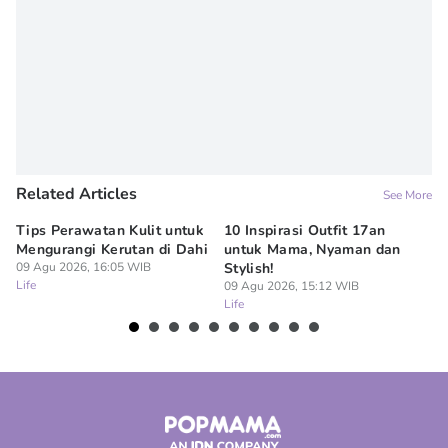
Related Articles
See More
Tips Perawatan Kulit untuk
10 Inspirasi Outfit 17an
15
Mengurangi Kerutan di Dahi
untuk Mama, Nyaman dan
Si
09 Agu 2026, 16:05 WIB
Stylish!
09
Life
Lif
09 Agu 2026, 15:12 WIB
Life