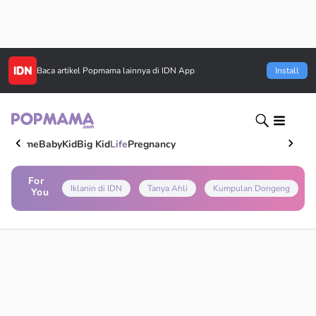
Baca artikel
Popmama
lainnya di IDN App
Install
Home
Baby
Kid
Big Kid
Life
Pregnancy
For
Iklanin di IDN
Tanya Ahli
Kumpulan Dongeng
You