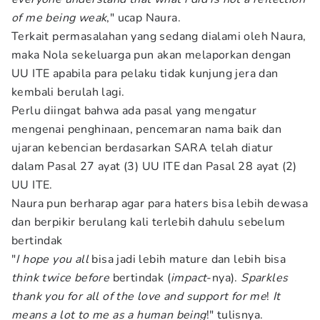
of me being weak
," ucap Naura.
Terkait permasalahan yang sedang dialami oleh Naura,
maka Nola sekeluarga pun akan melaporkan dengan
UU ITE apabila para pelaku tidak kunjung jera dan
kembali berulah lagi.
Perlu diingat bahwa ada pasal yang mengatur
mengenai penghinaan, pencemaran nama baik dan
ujaran kebencian berdasarkan SARA telah diatur
dalam Pasal 27 ayat (3) UU ITE dan Pasal 28 ayat (2)
UU ITE.
Naura pun berharap agar para haters bisa lebih dewasa
dan berpikir berulang kali terlebih dahulu sebelum
bertindak
"
I hope you all
bisa jadi lebih mature dan lebih bisa
think twice before
bertindak (
impact
-nya).
Sparkles
thank you for all of the love and support for me
!
It
means a lot to me as a human being
!" tulisnya.