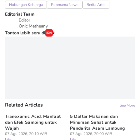
Hubungan Keluarga
Popmama News
Berita Artis
Editorial Team
Editor
Onic Metheany
Tonton lebih seru di
Related Articles
See More
Tranexamic Acid: Manfaat
5 Daftar Makanan dan
Ap
dan Efek Samping untuk
Minuman Sehat untuk
5 
Wajah
Penderita Asam Lambung
07
Lif
07 Agu 2026, 20:10 WIB
07 Agu 2026, 20:00 WIB
Life
Life