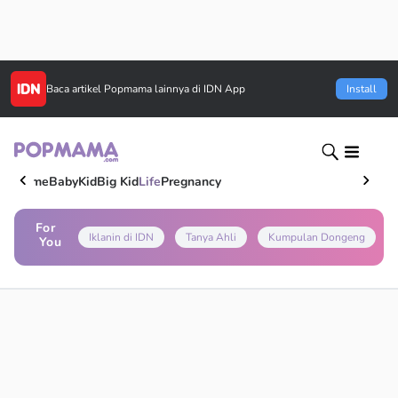
Baca artikel
Popmama
lainnya di IDN App
Install
Home
Baby
Kid
Big Kid
Life
Pregnancy
For
Iklanin di IDN
Tanya Ahli
Kumpulan Dongeng
You