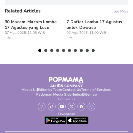
Related Articles
See More
30 Macam-Macam Lomba
7 Daftar Lomba 17 Agustus
7 
17 Agustus yang Lucu
untuk Dewasa
Mi
07 Agu 2026, 11:03 WIB
07 Agu 2026, 11:00 WIB
Sa
Life
Life
07
Lif
About Us
Editorial Team
Contact Us
Terms of Services
Pedoman Media Siber
Index
Sitemap
Follow Us
Download