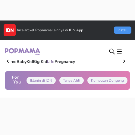
Baca artikel
Popmama
lainnya di IDN App
Install
Home
Baby
Kid
Big Kid
Life
Pregnancy
For
Iklanin di IDN
Tanya Ahli
Kumpulan Dongeng
You