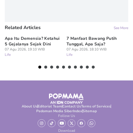
Related Articles
See More
Apa Itu Demensia? Ketahui
7 Manfaat Bawang Putih
7 
5 Gejalanya Sejak Dini
Tunggal, Apa Saja?
al
07 Agu 2026, 19:10 WIB
07 Agu 2026, 18:10 WIB
Ta
Life
Life
07
Lif
About Us
Editorial Team
Contact Us
Terms of Services
Pedoman Media Siber
Index
Sitemap
Follow Us
Download