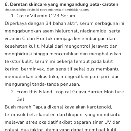
6. Deretan skincare yang mengandung beta-karoten
shopee.co.id/medicube.id, cosrxindonesia, fromthisisland.com
Cosrx Vitamin C 23 Serum
Diperkaya dengan 34 bahan aktif, serum serbaguna ini
menggabungkan asam hialuronat, niacinamide, serta
vitamin C dan E untuk menjaga keseimbangan dan
kesehatan kulit. Mulai dari mengontrol jerawat dan
menghidrasi hingga mencerahkan dan menghaluskan
tekstur kulit, serum ini bekerja lembut pada kulit
kering, berminyak, dan sensitif sekaligus membantu
memudarkan bekas luka, mengecilkan pori-pori, dan
mengurangi tanda-tanda penuaan.
From this Island Tropical Guava Barrier Moisture
Gel
Buah merah Papua dikenal kaya akan karotenoid,
termasuk beta-karoten dan likopen, yang membantu
melawan stres oksidatif akibat paparan sinar UV dan
polusi, dua faktor utama yang dapat membuat kulit