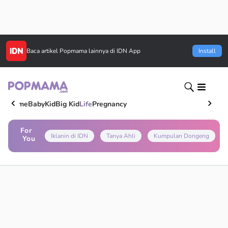
Baca artikel
Popmama
lainnya di IDN App
Install
Home
Baby
Kid
Big Kid
Life
Pregnancy
For
Iklanin di IDN
Tanya Ahli
Kumpulan Dongeng
You