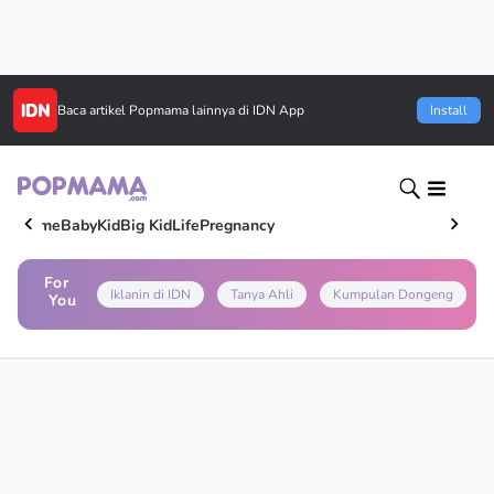
Baca artikel
Popmama
lainnya di IDN App
Install
Home
Baby
Kid
Big Kid
Life
Pregnancy
For
Iklanin di IDN
Tanya Ahli
Kumpulan Dongeng
You