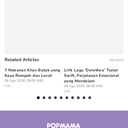
Related Articles
See More
7 Makanan Khas Batak yang
Lirik Lagu 'Dorothea' Taylor
5 
Kaya Rempah dan Lezat
Swift, Perjalanan Emosional
Ja
06 Agu 2026, 09:00 WIB
yang Mendalam
D
Life
06 Agu 2026, 08:08 WIB
06
Life
Lif