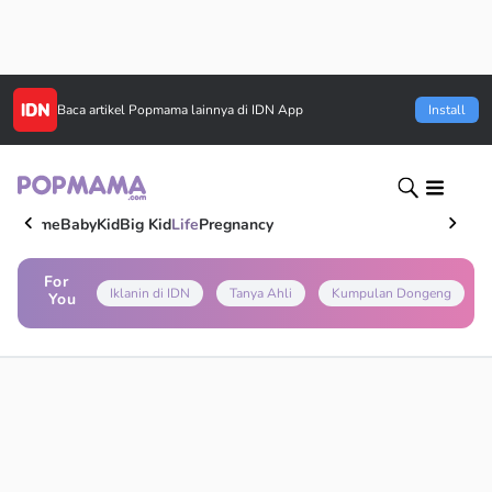
Baca artikel
Popmama
lainnya di IDN App
Install
Home
Baby
Kid
Big Kid
Life
Pregnancy
For
Iklanin di IDN
Tanya Ahli
Kumpulan Dongeng
You