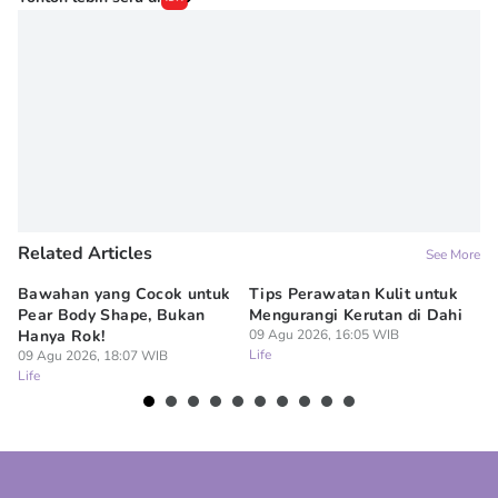
Related Articles
See More
Bawahan yang Cocok untuk
Tips Perawatan Kulit untuk
10
Pear Body Shape, Bukan
Mengurangi Kerutan di Dahi
u
Hanya Rok!
09 Agu 2026, 16:05 WIB
St
Life
09 Agu 2026, 18:07 WIB
09
Life
Lif