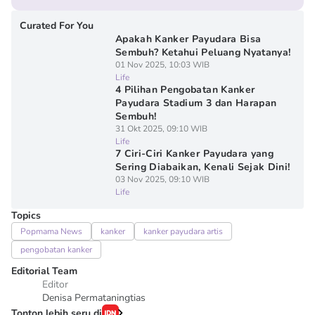
Curated For You
Apakah Kanker Payudara Bisa
Sembuh? Ketahui Peluang Nyatanya!
01 Nov 2025, 10:03 WIB
Life
4 Pilihan Pengobatan Kanker
Payudara Stadium 3 dan Harapan
Sembuh!
31 Okt 2025, 09:10 WIB
Life
7 Ciri-Ciri Kanker Payudara yang
Sering Diabaikan, Kenali Sejak Dini!
03 Nov 2025, 09:10 WIB
Life
Topics
Popmama News
kanker
kanker payudara artis
pengobatan kanker
Editorial Team
Editor
Denisa Permataningtias
Tonton lebih seru di