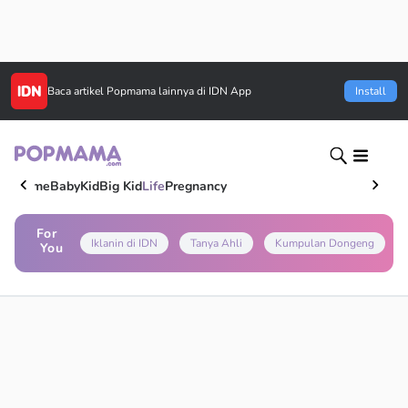
Baca artikel
Popmama
lainnya di IDN App
Install
Home
Baby
Kid
Big Kid
Life
Pregnancy
For
Iklanin di IDN
Tanya Ahli
Kumpulan Dongeng
You