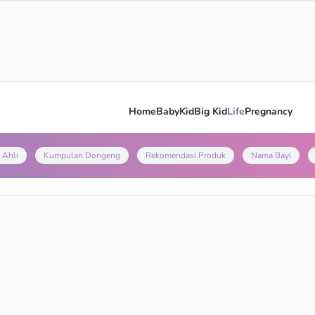
Home
Baby
Kid
Big Kid
Life
Pregnancy
 Ahli
Kumpulan Dongeng
Rekomendasi Produk
Nama Bayi