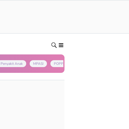
Penyakit Anak
MPASI
POPPAPA