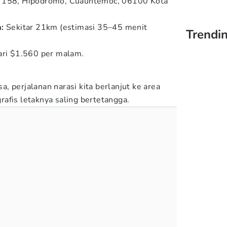
 158, Hipódromo, Cuauhtémoc, 06100 Kota
:
Sekitar 21km (estimasi 35–45 menit
Trendin
ari $1.560 per malam.
 perjalanan narasi kita berlanjut ke area
afis letaknya saling bertetangga.