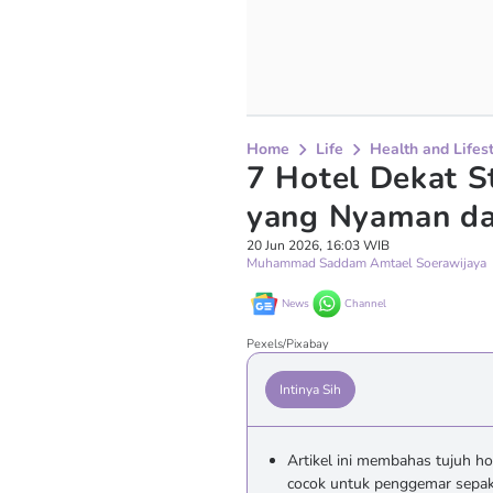
Home
Life
Health and Lifes
7 Hotel Dekat S
yang Nyaman da
20 Jun 2026, 16:03 WIB
Muhammad Saddam Amtael Soerawijaya
News
Channel
Pexels/Pixabay
Intinya Sih
Artikel ini membahas tujuh hot
cocok untuk penggemar sepak