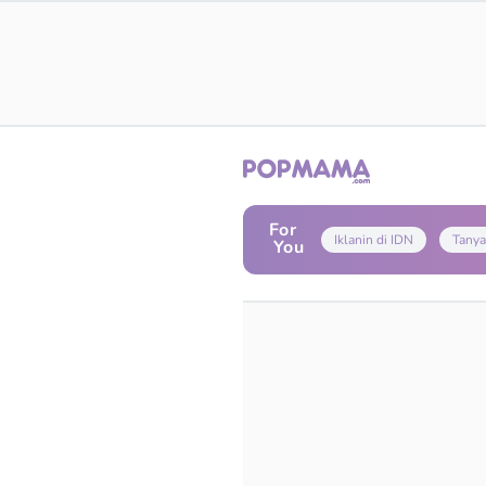
For
Iklanin di IDN
Tanya
You