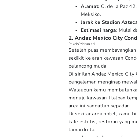
Alamat:
C. de la Paz 42
Meksiko.
Jarak ke Stadion Azteca
Estimasi harga:
Mulai d
2. Andaz Mexico City Con
Pexels/Misbaa eri
Setelah puas membayangkan p
sedikit ke arah kawasan Cond
pelancong muda.
Di sinilah Andaz Mexico City
pengalaman menginap mewah 
Walaupun kamu membutuhkan 
menuju kawasan Tlalpan tempa
area ini sangatlah sepadan.
Di sekitar area hotel, kamu b
kafe estetis, restoran yang 
taman kota.