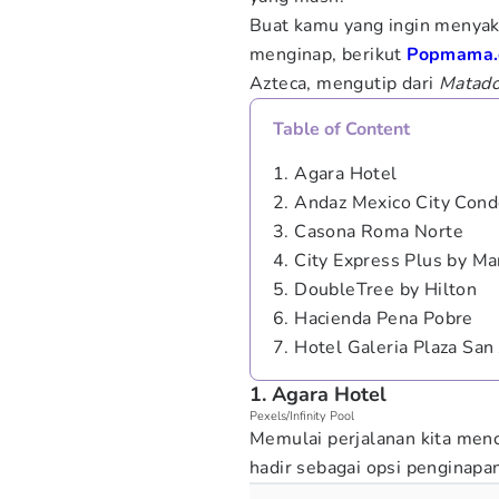
Buat kamu yang ingin menyak
menginap, berikut
Popmama
Azteca, mengutip dari
Matado
Table of Content
1. Agara Hotel
2. Andaz Mexico City Con
3. Casona Roma Norte
4. City Express Plus by Ma
5. DoubleTree by Hilton
6. Hacienda Pena Pobre
7. Hotel Galeria Plaza San
1. Agara Hotel
Pexels/Infinity Pool
Memulai perjalanan kita menca
hadir sebagai opsi penginapa