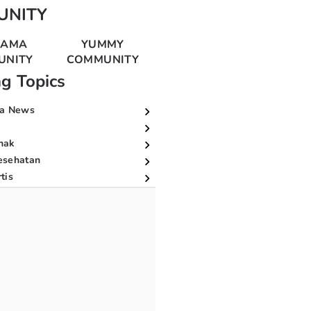
UNITY
MAMA
YUMMY
UNITY
COMMUNITY
ng Topics
a News
nak
esehatan
tis