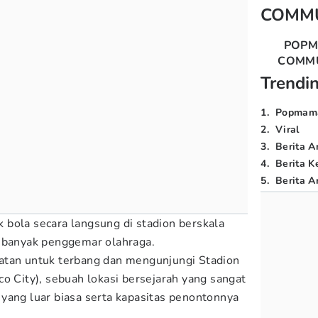
COMM
POP
COMM
Trendi
1
.
Popmam
2
.
Viral
3
.
Berita A
4
.
Berita K
5
.
Berita Ar
bola secara langsung di stadion berskala
n banyak penggemar olahraga.
atan untuk terbang dan mengunjungi Stadion
o City), sebuah lokasi bersejarah yang sangat
yang luar biasa serta kapasitas penontonnya