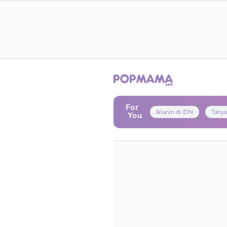
For
Iklanin di IDN
Tanya
You