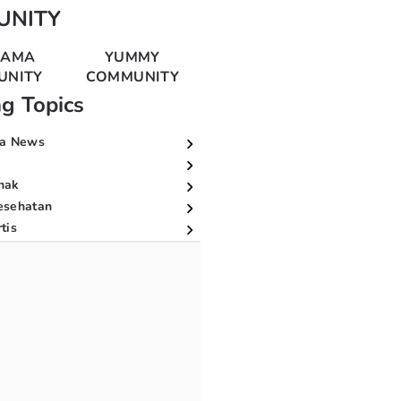
UNITY
MAMA
YUMMY
UNITY
COMMUNITY
ng Topics
a News
nak
esehatan
tis