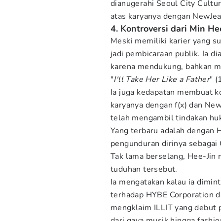
dianugerahi Seoul City Cult
atas karyanya dengan NewJe
4. Kontroversi dari Min He
Meski memiliki karier yang su
jadi pembicaraan publik. Ia d
karena mendukung, bahkan me
"
I'll Take Her Like a Father
" 
Ia juga kedapatan membuat ko
karyanya dengan f(x) dan N
telah mengambil tindakan hu
Yang terbaru adalah dengan H
pengunduran dirinya sebagai 
Tak lama berselang, Hee-Ji
tuduhan tersebut.
Ia mengatakan kalau ia dimin
terhadap HYBE Corporation da
mengklaim ILLIT yang debut 
dari gaya musik hingga fashi