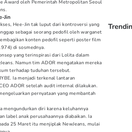
ure Award oleh Pemerintah Metropolitan Seoul
ans.
e-Jin
kses, Hee-Jin tak luput dari kontroversi yang
Trendin
ianggap sebagai seorang pedofil oleh warganet
mbagikan konten pedofil seperti poster film
(1974) di sosmednya.
nsep yang terinspirasi dari Lolita dalam
ewJeans. Namun tim ADOR mengatakan mereka
kum terhadap tuduhan tersebut.
YBE. Ia menjadi terkenal lantaran
CEO ADOR setelah audit internal dilakukan.
n mengeluarkan pernyataan yang membantah
ta mengundurkan diri karena keluhannya
n label anak perusahaannya diabaikan. Ia
pada 25 Maret itu menjiplak NewJeans, mulai
onnya.