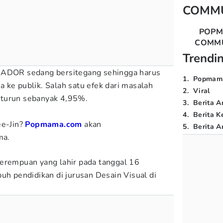
COMM
POP
COMM
Trendi
 ADOR sedang bersitegang sehingga harus
1
.
Popmam
 ke publik. Salah satu efek dari masalah
2
.
Viral
 turun sebanyak 4,95%.
3
.
Berita A
4
.
Berita K
ee-Jin?
Popmama.com
akan
5
.
Berita Ar
ma.
perempuan yang lahir pada tanggal 16
pendidikan di jurusan Desain Visual di