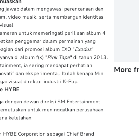
emuaskan
ung jawab dalam mengawasi perencanaan dan
um, video musik, serta membangun identitas
visual.
pameran untuk memeringati perilisan album 4
elibatkan penggemar dalam permainan yang
bagian dari promosi album EXO "
Exodus
".
yanya di album f(x) "
Pink Tape
" di tahun 2013.
tainment, ia sering mendapat perhatian
More f
ovatif dan eksperimental. Itulah kenapa Min
gai visual direktur industri K-Pop.
ke HYBE
ga dengan dewan direksi SM Entertainment
memutuskan untuk meninggalkan perusahaan
ena kelelahan.
n HYBE Corporation sebagai Chief Brand