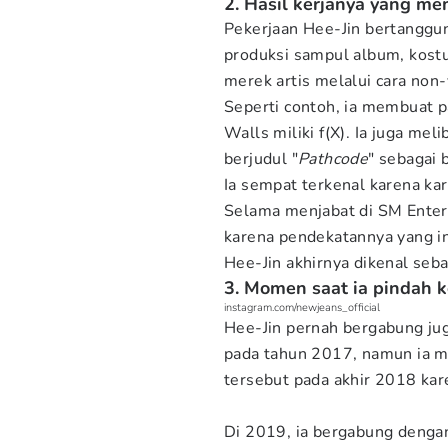
2. Hasil kerjanya yang m
Pekerjaan Hee-Jin bertangg
produksi sampul album, kost
merek artis melalui cara non-
Seperti contoh, ia membuat 
Walls miliki f(X). Ia juga m
berjudul "
Pathcode
" sebagai 
Ia sempat terkenal karena kar
Selama menjabat di SM Enter
karena pendekatannya yang in
Hee-Jin akhirnya dikenal seba
3. Momen saat ia pindah 
instagram.com/newjeans_official
Hee-Jin pernah bergabung ju
pada tahun 2017, namun ia 
tersebut pada akhir 2018 kar
Di 2019, ia bergabung denga