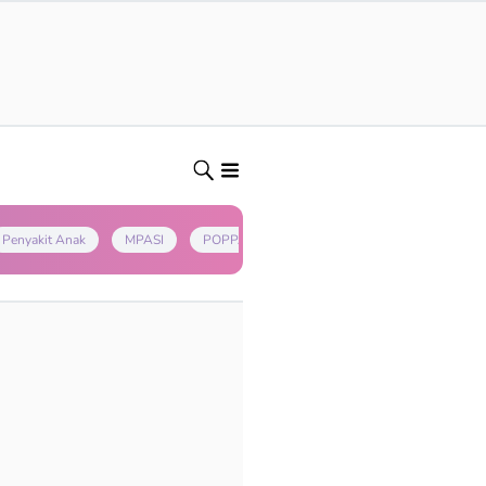
Penyakit Anak
MPASI
POPPAPA