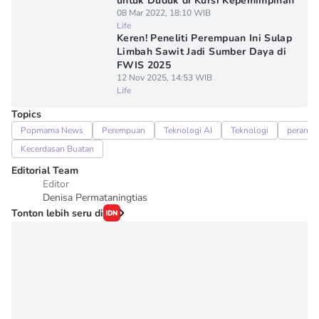
untuk Duduk di Kursi Kepemimpinan
08 Mar 2022, 18:10 WIB
Life
Keren! Peneliti Perempuan Ini Sulap
Limbah Sawit Jadi Sumber Daya di
FWIS 2025
12 Nov 2025, 14:53 WIB
Life
Topics
Popmama News
Perempuan
Teknologi AI
Teknologi
peran p
Kecerdasan Buatan
Editorial Team
Editor
Denisa Permataningtias
Tonton lebih seru di