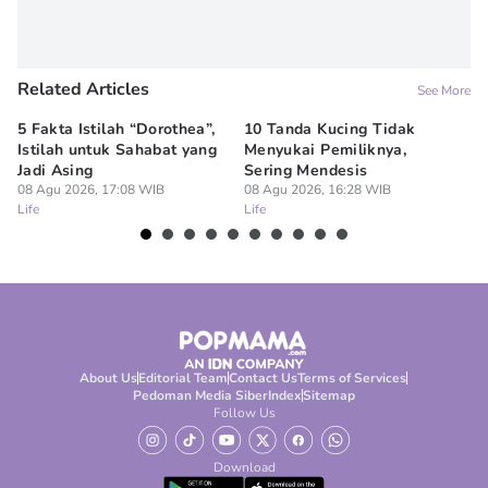
Related Articles
See More
5 Fakta Istilah “Dorothea”,
10 Tanda Kucing Tidak
12
Istilah untuk Sahabat yang
Menyukai Pemiliknya,
Ku
Jadi Asing
Sering Mendesis
Me
08 Agu 2026, 17:08 WIB
08 Agu 2026, 16:28 WIB
08
Life
Life
Lif
About Us
Editorial Team
Contact Us
Terms of Services
Pedoman Media Siber
Index
Sitemap
Follow Us
Download