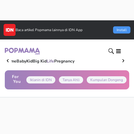
Baca artikel
Popmama
lainnya di IDN App
Install
Home
Baby
Kid
Big Kid
Life
Pregnancy
For
Iklanin di IDN
Tanya Ahli
Kumpulan Dongeng
You