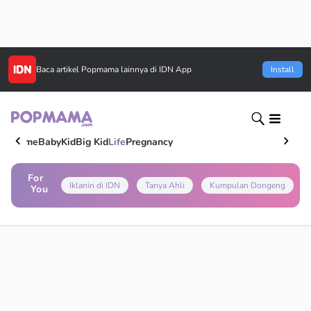
Baca artikel
Popmama
lainnya di IDN App
Install
Home
Baby
Kid
Big Kid
Life
Pregnancy
For
Iklanin di IDN
Tanya Ahli
Kumpulan Dongeng
You