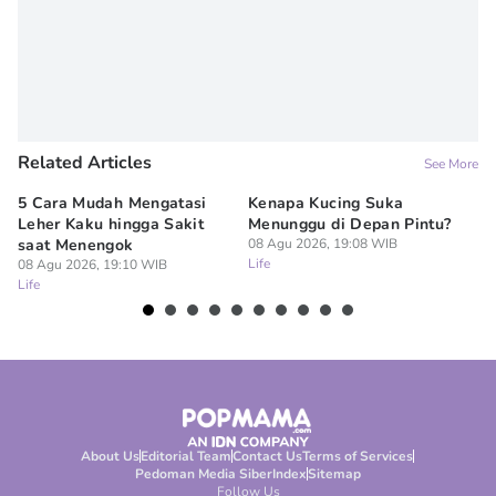
Related Articles
See More
5 Cara Mudah Mengatasi
Kenapa Kucing Suka
5 
Leher Kaku hingga Sakit
Menunggu di Depan Pintu?
Re
saat Menengok
08 Agu 2026, 19:08 WIB
Ru
Life
08 Agu 2026, 19:10 WIB
08
Life
Lif
About Us
Editorial Team
Contact Us
Terms of Services
Pedoman Media Siber
Index
Sitemap
Follow Us