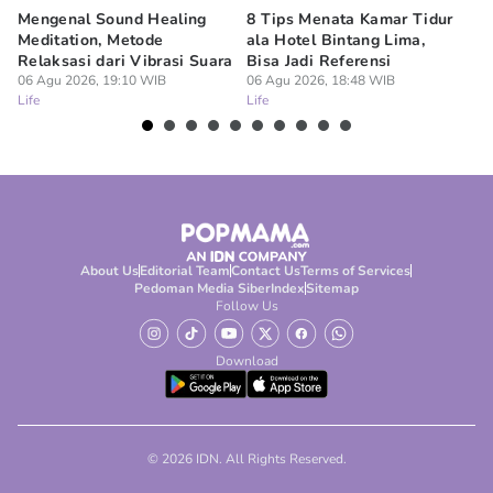
Mengenal Sound Healing
8 Tips Menata Kamar Tidur
4 
Meditation, Metode
ala Hotel Bintang Lima,
Ru
Relaksasi dari Vibrasi Suara
Bisa Jadi Referensi
un
06 Agu 2026, 19:10 WIB
06 Agu 2026, 18:48 WIB
06
Life
Life
Lif
About Us
Editorial Team
Contact Us
Terms of Services
Pedoman Media Siber
Index
Sitemap
Follow Us
Download
© 2026 IDN. All Rights Reserved.