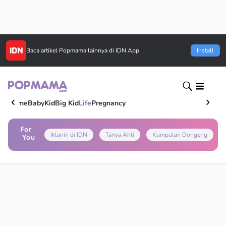
Baca artikel
Popmama
lainnya di IDN App
Install
Home
Baby
Kid
Big Kid
Life
Pregnancy
For
Iklanin di IDN
Tanya Ahli
Kumpulan Dongeng
You