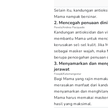
Selain itu, kandungan antiok
Mama nampak bersinar.
2. Mencegah penuaan dini
Pexels/Andrea Piacquadio
Kandungan antioksidan dan 
membantu Mama untuk menceg
kerusakan sel-sel kulit. Jik
sebagai masker wajah, maka
berupa pencegahan penuaan d
3. Menyamarkan dan mengh
jerawat
Freepik/Katemangostar
Bagi Mama yang rajin memak
merasakan manfaat dari kand
menyamarkan dan menghilangka
Mama harus memakai masker 
hasil yang maksimal.