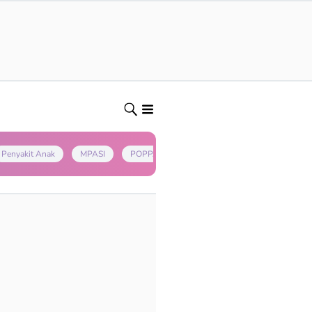
Penyakit Anak
MPASI
POPPAPA