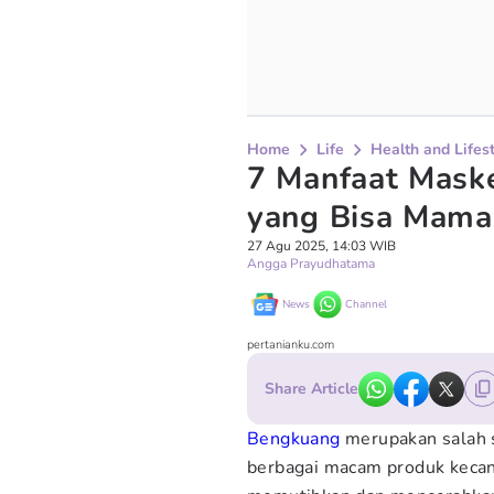
Home
Life
Health and Lifes
7 Manfaat Mask
yang Bisa Mama
27 Agu 2025, 14:03 WIB
Angga Prayudhatama
News
Channel
pertanianku.com
Share Article
Bengkuang
merupakan salah s
berbagai macam produk kecan