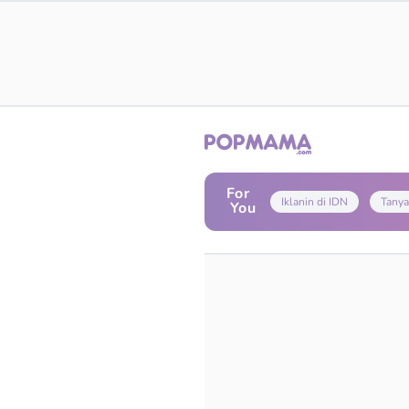
For
Iklanin di IDN
Tanya
You