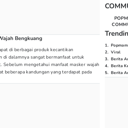
COMM
POP
COMM
Trendi
Wajah Bengkuang
1
.
Popmam
pat di berbagai produk kecantikan
2
.
Viral
 di dalamnya sangat bermanfaat untuk
3
.
Berita A
t. Sebelum mengetahui manfaat masker wajah
4
.
Berita K
pat beberapa kandungan yang terdapat pada
5
.
Berita Ar