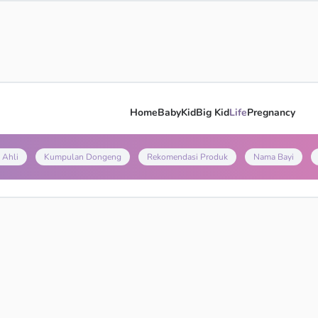
Home
Baby
Kid
Big Kid
Life
Pregnancy
 Ahli
Kumpulan Dongeng
Rekomendasi Produk
Nama Bayi