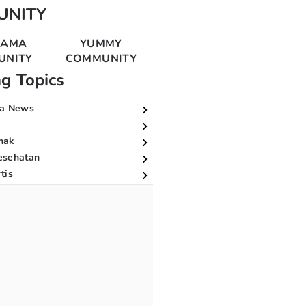
UNITY
MAMA
YUMMY
UNITY
COMMUNITY
ng Topics
a News
nak
esehatan
tis