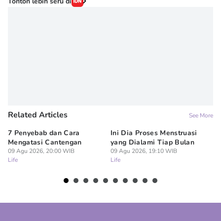
Tonton lebih seru di
Related Articles
See More
7 Penyebab dan Cara
Ini Dia Proses Menstruasi
6 
Mengatasi Cantengan
yang Dialami Tiap Bulan
Pe
09 Agu 2026, 20:00 WIB
09 Agu 2026, 19:10 WIB
09
Life
Life
Lif