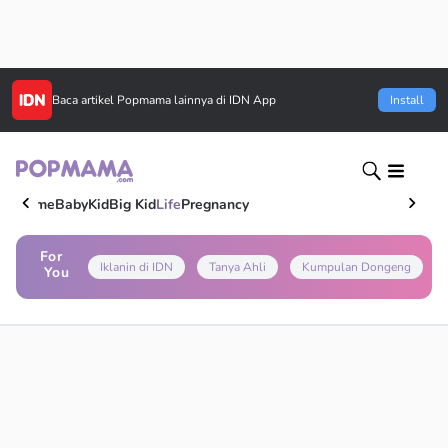
Baca artikel
Popmama
lainnya di IDN App
Install
Home
Baby
Kid
Big Kid
Life
Pregnancy
For
Iklanin di IDN
Tanya Ahli
Kumpulan Dongeng
You