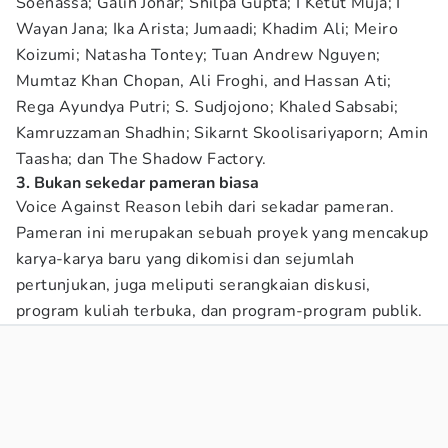
Soenassa; Galih Johar; Shilpa Gupta; I Ketut Muja; I
Wayan Jana; Ika Arista; Jumaadi; Khadim Ali; Meiro
Koizumi; Natasha Tontey; Tuan Andrew Nguyen;
Mumtaz Khan Chopan, Ali Froghi, and Hassan Ati;
Rega Ayundya Putri; S. Sudjojono; Khaled Sabsabi;
Kamruzzaman Shadhin; Sikarnt Skoolisariyaporn; Amin
Taasha; dan The Shadow Factory.
3. Bukan sekedar pameran biasa
Voice Against Reason lebih dari sekadar pameran.
Pameran ini merupakan sebuah proyek yang mencakup
karya-karya baru yang dikomisi dan sejumlah
pertunjukan, juga meliputi serangkaian diskusi,
program kuliah terbuka, dan program-program publik.