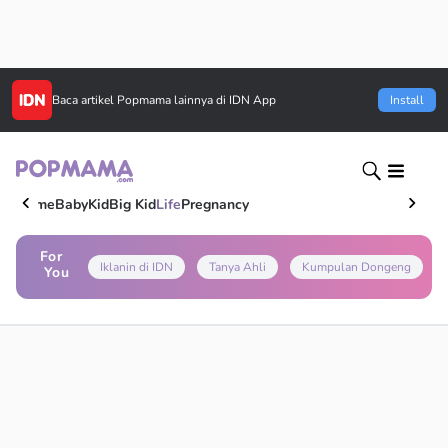
Baca artikel
Popmama
lainnya di IDN App
Install
Home
Baby
Kid
Big Kid
Life
Pregnancy
For
Iklanin di IDN
Tanya Ahli
Kumpulan Dongeng
You