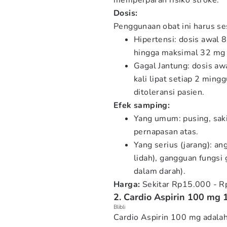
memperparah risiko stroke.
Dosis:
Penggunaan obat ini harus se
Hipertensi: dosis awal 8
hingga maksimal 32 mg p
Gagal Jantung: dosis awa
kali lipat setiap 2 mingg
ditoleransi pasien.
Efek samping:
Yang umum: pusing, sakit
pernapasan atas.
Yang serius (jarang): a
lidah), gangguan fungsi 
dalam darah).
Harga:
Sekitar Rp15.000 - R
2. Cardio Aspirin 100 mg 
Blibli
Cardio Aspirin 100 mg adalah