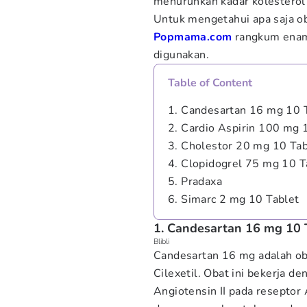
menurunkan kadar kolesterol 
Untuk mengetahui apa saja ob
Popmama.com
rangkum enam 
digunakan.
Table of Content
1. Candesartan 16 mg 10 
2. Cardio Aspirin 100 mg 
3. Cholestor 20 mg 10 Tab
4. Clopidogrel 75 mg 10 T
5. Pradaxa
6. Simarc 2 mg 10 Tablet
1. Candesartan 16 mg 10 
Blibli
Candesartan 16 mg adalah o
Cilexetil. Obat ini bekerja
Angiotensin II pada resepto