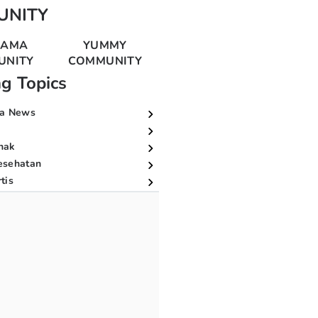
UNITY
MAMA
YUMMY
UNITY
COMMUNITY
ng Topics
a News
nak
esehatan
tis