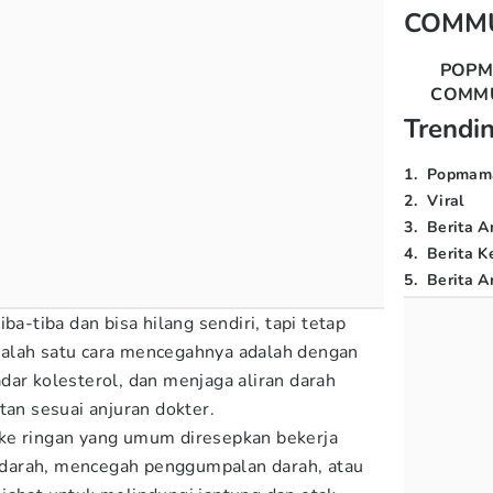
COMM
POP
COMM
Trendi
1
.
Popmam
2
.
Viral
3
.
Berita A
4
.
Berita K
5
.
Berita Ar
ba-tiba dan bisa hilang sendiri, tapi tetap
. Salah satu cara mencegahnya adalah dengan
dar kolesterol, dan menjaga aliran darah
tan sesuai anjuran dokter.
ke ringan yang umum diresepkan bekerja
darah, mencegah penggumpalan darah, atau