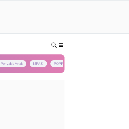
Penyakit Anak
MPASI
POPPAPA