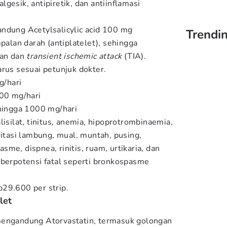
gesik, antipiretik, dan antiinflamasi
ndung Acetylsalicylic acid 100 mg
Trendin
lan darah (antiplatelet), sehingga
gan dan
transient ischemic attack
(TIA).
rus sesuai petunjuk dokter.
/hari
300 mg/hari
 hingga 1000 mg/hari
lisilat, tinitus, anemia, hipoprotrombinaemia,
ritasi lambung, mual, muntah, pusing,
me, dispnea, rinitis, ruam, urtikaria, dan
 berpotensi fatal seperti bronkospasme
p29.600 per strip.
let
mengandung Atorvastatin, termasuk golongan