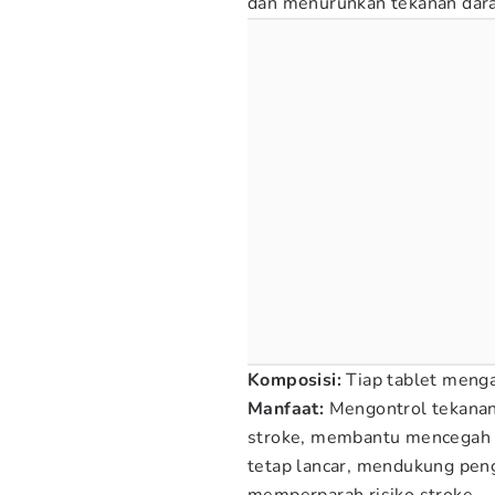
dan menurunkan tekanan dar
Komposisi:
Tiap tablet menga
Manfaat:
Mengontrol tekanan d
stroke, membantu mencegah s
tetap lancar, mendukung peng