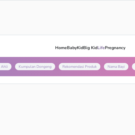
Home
Baby
Kid
Big Kid
Life
Pregnancy
 Ahli
Kumpulan Dongeng
Rekomendasi Produk
Nama Bayi