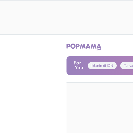
For
Iklanin di IDN
Tanya
You