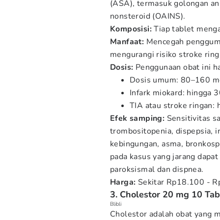
(ASA), termasuk golongan anal
nonsteroid (OAINS).
Komposisi:
Tiap tablet menga
Manfaat:
Mencegah penggumpa
mengurangi risiko stroke rin
Dosis:
Penggunaan obat ini ha
Dosis umum: 80–160 mg
Infark miokard: hingga 
TIA atau stroke ringan:
Efek samping:
Sensitivitas sa
trombositopenia, dispepsia, i
kebingungan, asma, bronkospas
pada kasus yang jarang dapat
paroksismal dan dispnea.
Harga:
Sekitar Rp18.100 - R
3. Cholestor 20 mg 10 Tab
Blibli
Cholestor adalah obat yang 