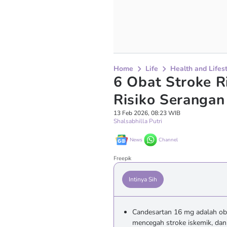
Home
Life
Health and Lifes
6 Obat Stroke R
Risiko Seranga
13 Feb 2026, 08:23 WIB
Shalsabhilla Putri
News
Channel
Freepik
Intinya Sih
Candesartan 16 mg adalah ob
mencegah stroke iskemik, da