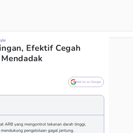
tyle
ingan, Efektif Cegah
n Mendadak
Add Us on Google
at ARB yang mengontrol tekanan darah tinggi,
n mendukung pengelolaan gagal jantung.