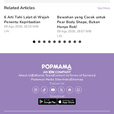
Related Articles
See More
6 Arti Tahi Lalat di Wajah
Bawahan yang Cocok untuk
Ti
Penentu Kepribadian
Pear Body Shape, Bukan
Me
09 Agu 2026, 18:10 WIB
Hanya Rok!
09
Life
Lif
09 Agu 2026, 18:07 WIB
Life
About Us
Editorial Team
Contact Us
Terms of Services
Pedoman Media Siber
Index
Sitemap
Follow Us
Download