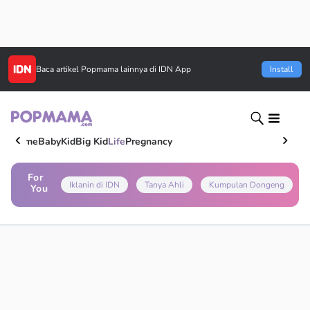
Baca artikel
Popmama
lainnya di IDN App
Install
Home
Baby
Kid
Big Kid
Life
Pregnancy
For
Iklanin di IDN
Tanya Ahli
Kumpulan Dongeng
You