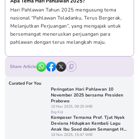
Apa Tema Hari Pahlawan 2025?
Hari Pahlawan Tahun 2025 mengusung tema 
nasional “Pahlawan Teladanku, Terus Bergerak, 
Melanjutkan Perjuangan”, yang mengajak untuk 
bersemangat meneruskan perjuangan para 
pahlawan dengan terus melangkah maju.
Share Article
Curated For You
Peringatan Hari Pahlawan 10
November 2025 bersama Presiden
Prabowo
10 Nov 2025, 09:25 WIB
Big Kid
Komposer Ternama Prof. Tjut Nyak
Deviana Hidupkan Kembali Lagu
Anak Ibu Soed dalam Semangat Hari
Pahlawan lewat Aransemen Baru!
10 Nov 2025, 15:47 WIB