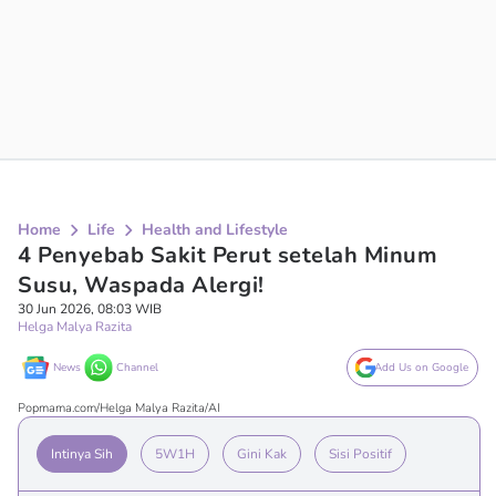
Home
Life
Health and Lifestyle
4 Penyebab Sakit Perut setelah Minum
Susu, Waspada Alergi!
30 Jun 2026, 08:03 WIB
Helga Malya Razita
News
Channel
Add Us on Google
Popmama.com/Helga Malya Razita/AI
Intinya Sih
5W1H
Gini Kak
Sisi Positif