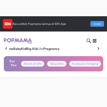
Baca artikel
Popmama
lainnya di IDN App
Install
Home
Baby
Kid
Big Kid
Life
Pregnancy
For
Iklanin di IDN
Tanya Ahli
Kumpulan Dongeng
You