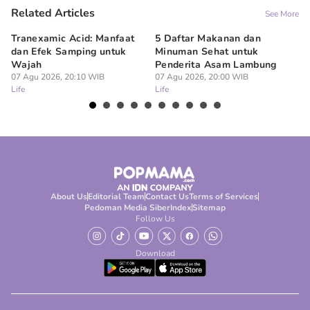
Related Articles
See More
Tranexamic Acid: Manfaat
5 Daftar Makanan dan
Ap
dan Efek Samping untuk
Minuman Sehat untuk
5 
Wajah
Penderita Asam Lambung
07
Lif
07 Agu 2026, 20:10 WIB
07 Agu 2026, 20:00 WIB
Life
Life
About Us
Editorial Team
Contact Us
Terms of Services
Pedoman Media Siber
Index
Sitemap
Follow Us
Download