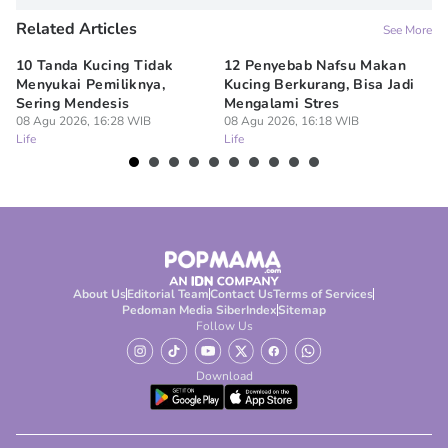
Related Articles
See More
10 Tanda Kucing Tidak
12 Penyebab Nafsu Makan
7
Menyukai Pemiliknya,
Kucing Berkurang, Bisa Jadi
Ku
Sering Mendesis
Mengalami Stres
Be
08 Agu 2026, 16:28 WIB
08 Agu 2026, 16:18 WIB
08
Life
Life
Lif
About Us
Editorial Team
Contact Us
Terms of Services
Pedoman Media Siber
Index
Sitemap
Follow Us
Download