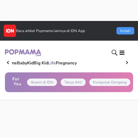
Baca artikel
Popmama
lainnya di IDN App
Install
Home
Baby
Kid
Big Kid
Life
Pregnancy
For
Iklanin di IDN
Tanya Ahli
Kumpulan Dongeng
You