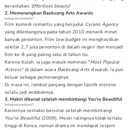
berantakan.
Effortless beauty
!
2. Memenangkan Baeksang Arts Awards
instagram.com/ssinz7
Film komedi romantis yang berjudul
Cyrano Agency
yang dibintanginya pada tahun 2010 menarik minat
banyak penonton. Film
low budget
ini menghasilkan
sekitar 2,7 juta penonton di dalam negeri dan menjadi
film ke-8 yang paling laku di tahun itu.
Karena itulah, ia juga masuk nominasi "
Most Popular
Actress
" di dalam acara
Baeksang Arts Awards
. Ia pun
keluar sebagai pemenangnya.
Di masa ini, rambut panjang dengan lipstik merona
selalu jadi andalannya.
3. Makin dikenal setelah membintangi You're Beautiful
instagram.com/ssinz7
Kariernya semakin bersinar setelah membintangi
You're Beautiful
(2009). Meski ratingnya tidak terlalu
tinggi di Korea, namun drama ini mendapat respon