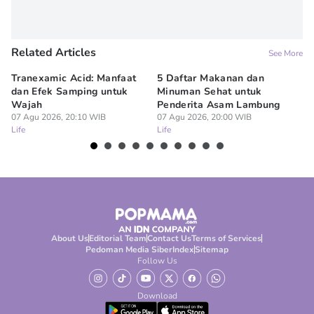
Related Articles
See More
Tranexamic Acid: Manfaat
5 Daftar Makanan dan
Ap
dan Efek Samping untuk
Minuman Sehat untuk
5 
Wajah
Penderita Asam Lambung
07
Lif
07 Agu 2026, 20:10 WIB
07 Agu 2026, 20:00 WIB
Life
Life
About Us
Editorial Team
Contact Us
Terms of Services
Pedoman Media Siber
Index
Sitemap
Follow Us
Download