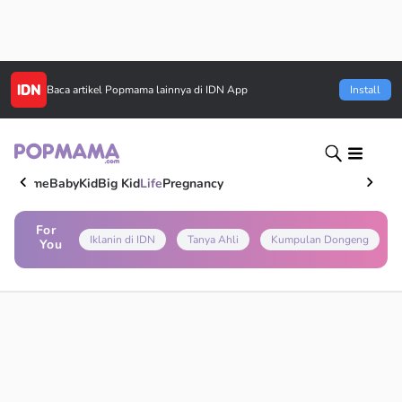
Baca artikel
Popmama
lainnya di IDN App
Install
Home
Baby
Kid
Big Kid
Life
Pregnancy
For
Iklanin di IDN
Tanya Ahli
Kumpulan Dongeng
You