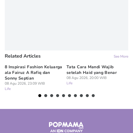
Editor
Denisa Permataningtias
Related Articles
See More
8 Inspirasi Fashion Keluarga
Tata Cara Mandi Wajib
5 
ala Fairuz A Rafiq dan
setelah Haid yang Benar
Le
Sonny Septian
08 Agu 2026, 20:00 WIB
s
Life
08 Agu 2026, 23:09 WIB
08
Life
Lif