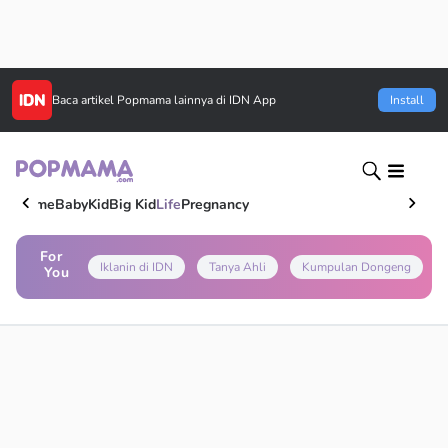
Baca artikel
Popmama
lainnya di IDN App
Install
Home
Baby
Kid
Big Kid
Life
Pregnancy
For
Iklanin di IDN
Tanya Ahli
Kumpulan Dongeng
You