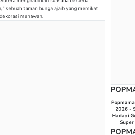
m Sutera menghadirkan suasana berbeda
n," sebuah taman bunga ajaib yang memikat
 dekorasi menawan.
POPM
Popmama 
2026 - S
Hadapi G
Super 
POPM