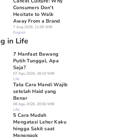
Cancel Culture: Why
Consumers Don't
Hesitate to Walk
Away From a Brand
7 Aug 2026, 11:00 WIB
English
g in Life
7 Manfaat Bawang
Putih Tunggal, Apa
Saja?
07 Agu 2026, 18:10 WIB
Life
Tata Cara Mandi Wajib
Fakta Istilah
setelah Haid yang
10 Tanda Kucing
12 Penyebab Nafsu
orothea”, Istilah
Tidak Menyukai
Makan Kucing
Benar
tuk Sahabat yang
Pemiliknya, Sering
Berkurang, Bisa Jad
08 Agu 2026, 20:00 WIB
di Asing
Mendesis
Mengalami Stres
Life
 Agu 2026, 17:08 WIB
08 Agu 2026, 16:28 WIB
08 Agu 2026, 16:18 WIB
5 Cara Mudah
e
Life
Life
Mengatasi Leher Kaku
hingga Sakit saat
Menengok