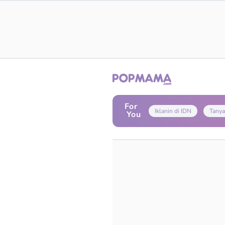
For
Iklanin di IDN
Tanya
You