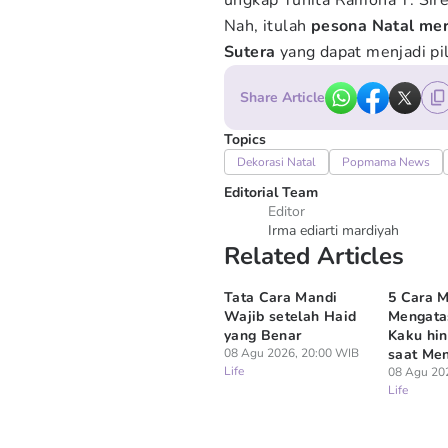
ungkap Yunita Ramona T. Sire
Nah, itulah
pesona Natal mer
Sutera
yang dapat menjadi pi
Share Article
Topics
Dekorasi Natal
Popmama News
Editorial Team
Editor
Irma ediarti mardiyah
Related Articles
Tata Cara Mandi
5 Cara 
Wajib setelah Haid
Mengata
yang Benar
Kaku hin
08 Agu 2026, 20:00 WIB
saat Me
Life
08 Agu 20
Life