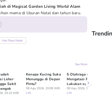
gar.
iah di Magical Garden Living World Alam
lihan mama di liburan Natal dan tahun baru.
Trendin
Hari Raya Natal
See More
Mudah
Kenapa Kucing Suka
5 Olahraga untuk
5 
si Leher
Menunggu di Depan
Mengatasi Reumatik,
“D
gga Sakit
Pintu?
Lakukan secara Rutin
un
nengok
08 Agu 2026, 19:08 WIB
08 Agu 2026, 18:10 WIB
Ja
Life
Life
26, 19:10 WIB
08
Lif