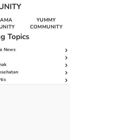
UNITY
MAMA
YUMMY
UNITY
COMMUNITY
ng Topics
a News
nak
esehatan
tis