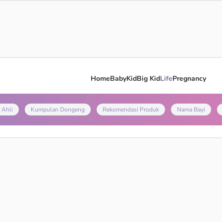
Home
Baby
Kid
Big Kid
Life
Pregnancy
 Ahli
Kumpulan Dongeng
Rekomendasi Produk
Nama Bayi