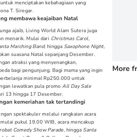
g untuk menciptakan kebahagiaan yang
ona T. Siregar.
yang membawa keajaiban Natal
unga ajaib, Living World Alam Sutera juga
n menarik. Mulai dari
Christmas Carol
,
anta Marching Band
, hingga
Saxophone Night
,
pkan suasana Natal sepanjang Desember.
engan atraksi yang menyenangkan,
More f
eda bagi pengunjung. Bagi mama yang ingin
berbelanja minimal Rp250.000 untuk
Jangan lewatkan pula promo
All Day Sale
ri 13 hingga 17 Desember.
engan kemeriahan tak tertandingi
engan spektakuler melalui rangkaian acara
mulai pukul 19.00 WIB, acara mencakup
robat Comedy Show Parade
, hingga
Santa