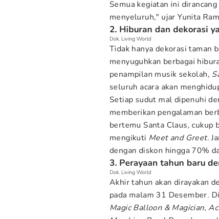
Semua kegiatan ini dirancan
menyeluruh," ujar Yunita Ram
2. Hiburan dan dekorasi 
Dok. Living World
Tidak hanya dekorasi taman b
menyuguhkan berbagai hibura
penampilan musik sekolah,
S
seluruh acara akan menghidu
Setiap sudut mal dipenuhi d
memberikan pengalaman berb
bertemu Santa Claus, cukup 
mengikuti
Meet and Greet
. 
dengan diskon hingga 70% da
3. Perayaan tahun baru d
Dok. Living World
Akhir tahun akan dirayakan d
pada malam 31 Desember. Di
Magic Balloon & Magician
,
Ac