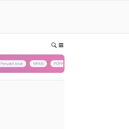
Penyakit Anak
MPASI
POPPAPA