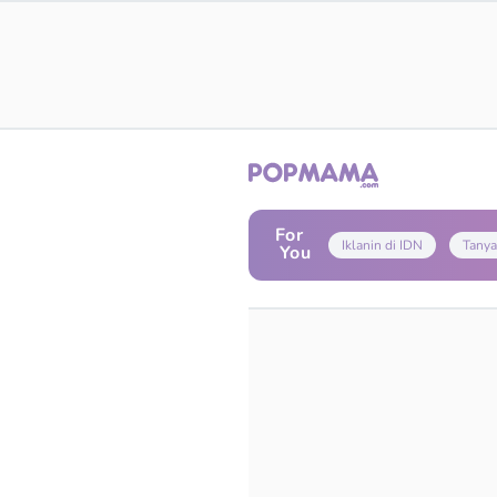
For
Iklanin di IDN
Tanya
You