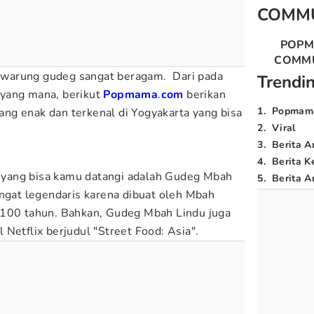
COMM
POP
COMM
an warung gudeg sangat beragam. Dari pada
Trendi
yang mana, berikut
Popmama
.
com
berikan
1
.
Popmam
ng enak dan terkenal di Yogyakarta yang bisa
2
.
Viral
3
.
Berita A
4
.
Berita K
yang bisa kamu datangi adalah Gudeg Mbah
5
.
Berita Ar
angat legendaris karena dibuat oleh Mbah
 100 tahun. Bahkan, Gudeg Mbah Lindu juga
Netflix berjudul "Street Food: Asia".