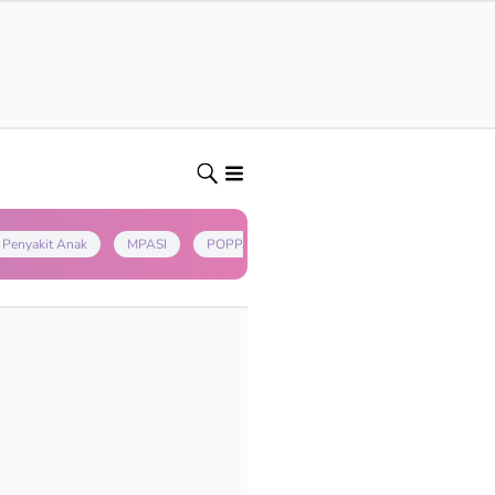
Penyakit Anak
MPASI
POPPAPA