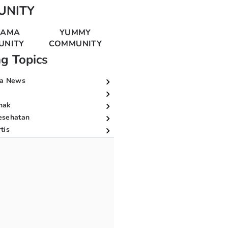
UNITY
MAMA
YUMMY
UNITY
COMMUNITY
ng Topics
a News
nak
esehatan
tis