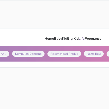
Home
Baby
Kid
Big Kid
Life
Pregnancy
 Ahli
Kumpulan Dongeng
Rekomendasi Produk
Nama Bayi